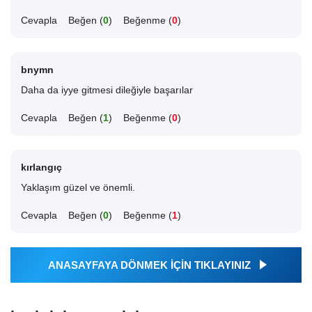
Cevapla
Beğen (
0
)
Beğenme (
0
)
bnymn
Daha da iyye gitmesi dileğiyle başarılar
Cevapla
Beğen (
1
)
Beğenme (
0
)
kırlangıç
Yaklaşım güzel ve önemli.
Cevapla
Beğen (
0
)
Beğenme (
1
)
ANASAYFAYA DÖNMEK İÇİN TIKLAYINIZ