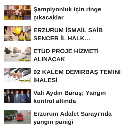
Şampiyonluk için ringe
çıkacaklar
ERZURUM İSMAİL SAİB
SENCER İL HALK
KÜTÜPHANESİ BAKIM VE
ETÜD PROJE HİZMETİ
ONARIM...
ALINACAK
92 KALEM DEMİRBAŞ TEMİNİ
İHALESİ
Vali Aydın Baruş; Yangın
kontrol altında
Erzurum Adalet Sarayı'nda
yangın paniği