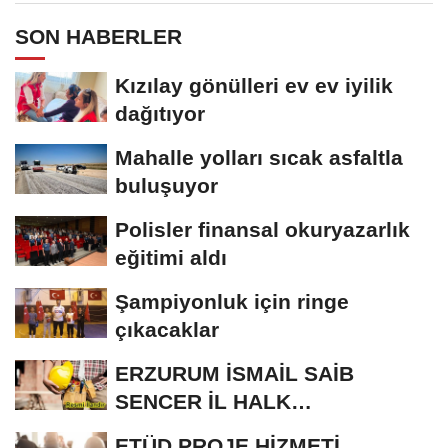
SON HABERLER
Kızılay gönülleri ev ev iyilik
dağıtıyor
Mahalle yolları sıcak asfaltla
buluşuyor
Polisler finansal okuryazarlık
eğitimi aldı
Şampiyonluk için ringe
çıkacaklar
ERZURUM İSMAİL SAİB
SENCER İL HALK
KÜTÜPHANESİ BAKIM VE
ETÜD PROJE HİZMETİ