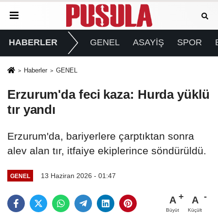
HABERLER
GENEL
ASAYİŞ
SPOR
Haberler
GENEL
Erzurum'da feci kaza: Hurda yüklü
tır yandı
Erzurum'da, bariyerlere çarptıktan sonra
alev alan tır, itfaiye ekiplerince söndürüldü.
13 Haziran 2026 - 01:47
GENEL
A
A
Büyüt
Küçült