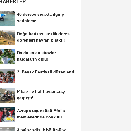
 HABERLER
40 derece sıcakta ilginç
serinleme!
Doğa harikası keklik deresi
görenleri hayran bıraktı!
Dalda kalan kirazlar
kargaların oldu!
2. Başak Festivali düzenlendi
Pikap ile hafif ticari araç
çarpıştı!
Avrupa üçüncüsü Afal’a
memleketinde coşkulu
karşılama!
3 mühendislik bölümüne