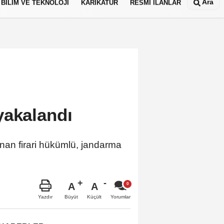
Ara
BİLİM VE TEKNOLOJİ
KARİKATÜR
RESMİ İLANLAR
yakalandı
nan firari hükümlü, jandarma
A
A
Büyüt
Küçült
Yazdır
Yorumlar