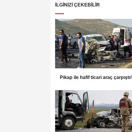
İLGINIZI ÇEKEBILIR
Pikap ile hafif ticari araç çarpıştı!