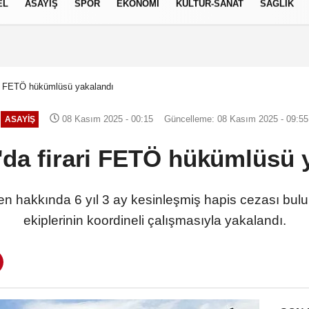
EL
ASAYİŞ
SPOR
EKONOMİ
KÜLTÜR-SANAT
SAĞLIK
9 AĞUSTOS 2026, PAZAR
ri FETÖ hükümlüsü yakalandı
08 Kasım 2025 - 00:15
Güncelleme: 08 Kasım 2025 - 09:55
ASAYİŞ
da firari FETÖ hükümlüsü 
 hakkında 6 yıl 3 ay kesinleşmiş hapis cezası bulu
ekiplerinin koordineli çalışmasıyla yakalandı.