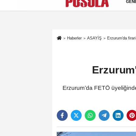
GEN
Künye
İletişim
Gizlilik Politikası
Haberler
ASAYİŞ
Erzurum'da fira
Erzurum'
Erzurum’da FETÖ üyeliğinden