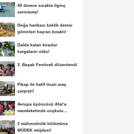
40 derece sıcakta ilginç
serinleme!
Doğa harikası keklik deresi
görenleri hayran bıraktı!
Dalda kalan kirazlar
kargaların oldu!
2. Başak Festivali düzenlendi
Pikap ile hafif ticari araç
çarpıştı!
Avrupa üçüncüsü Afal’a
memleketinde coşkulu
karşılama!
3 mühendislik bölümüne
MÜDEK müjdesi!