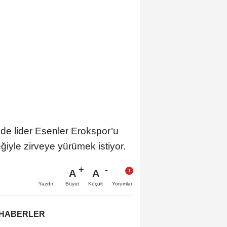
de lider Esenler Erokspor’u
iyle zirveye yürümek istiyor.
A
A
Büyüt
Küçült
Yazdır
Yorumlar
 HABERLER