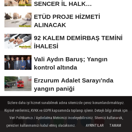
SENCER İL HALK
KÜTÜPHANESİ BAKIM VE
ETÜD PROJE HİZMETİ
ONARIM...
ALINACAK
92 KALEM DEMİRBAŞ TEMİNİ
İHALESİ
Vali Aydın Baruş; Yangın
kontrol altında
Erzurum Adalet Sarayı'nda
yangın paniği
Sizlere daha iyi hizmet sunabilmek adına sitemizde çerez konumlandırmaktayız.
Köşe Yazarları
Kişisel verileriniz, KVKK ve GDPR kapsamında toplanıp işlenir. Detaylı bilgi almak için
Veri Politikamızı / Aydınlatma Metnimizi inceleyebilirsiniz. Sitemizi kullanarak,
Üye Paneli
Hava Durumu
çerezleri kullanmamızı kabul etmiş olacaksınız.
AYRINTILAR
TAMAM
Yorumlar
Yorumlar