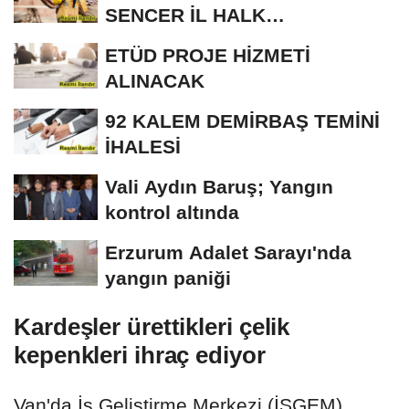
SENCER İL HALK
KÜTÜPHANESİ BAKIM VE
ETÜD PROJE HİZMETİ
ONARIM...
ALINACAK
92 KALEM DEMİRBAŞ TEMİNİ
İHALESİ
Vali Aydın Baruş; Yangın
kontrol altında
Erzurum Adalet Sarayı'nda
yangın paniği
Kardeşler ürettikleri çelik
kepenkleri ihraç ediyor
Van'da İş Geliştirme Merkezi (İŞGEM)