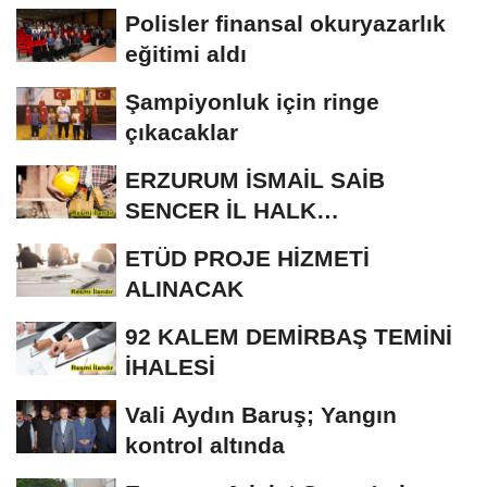
Polisler finansal okuryazarlık
eğitimi aldı
Şampiyonluk için ringe
çıkacaklar
ERZURUM İSMAİL SAİB
SENCER İL HALK
KÜTÜPHANESİ BAKIM VE
ETÜD PROJE HİZMETİ
ONARIM...
ALINACAK
92 KALEM DEMİRBAŞ TEMİNİ
İHALESİ
Vali Aydın Baruş; Yangın
kontrol altında