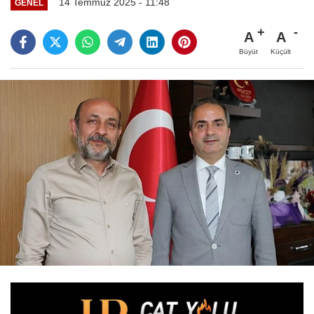
14 Temmuz 2025 - 11:48
GENEL
A
A
Büyüt
Küçült