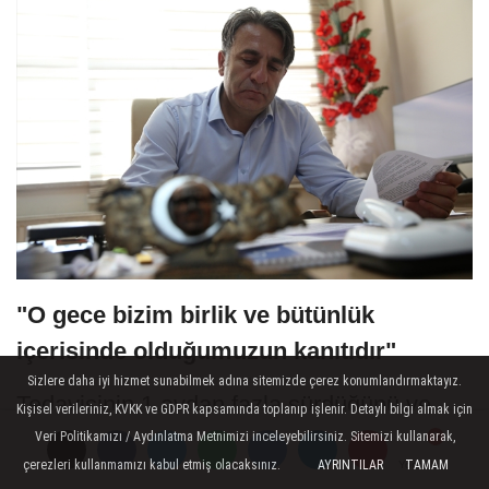
"O gece bizim birlik ve bütünlük
içerisinde olduğumuzun kanıtıdır"
Sizlere daha iyi hizmet sunabilmek adına sitemizde çerez konumlandırmaktayız.
Tedavisinin 1 aydan fazla sürdüğünü ve
Kişisel verileriniz, KVKK ve GDPR kapsamında toplanıp işlenir. Detaylı bilgi almak için
boynundaki mermi parçası nedeniyle MR
Veri Politikamızı / Aydınlatma Metnimizi inceleyebilirsiniz. Sitemizi kullanarak,
çerezleri kullanmamızı kabul etmiş olacaksınız.
AYRINTILAR
TAMAM
Yorumlar
Yorumlar
çekilemediğini söyleyen Kağızmanlı,