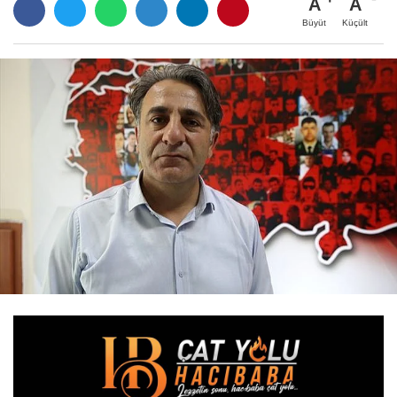
A
A
Büyüt
Küçült