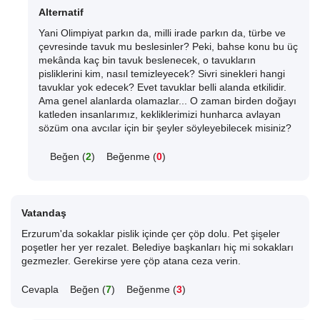
Alternatif
Yani Olimpiyat parkın da, milli irade parkın da, türbe ve
çevresinde tavuk mu beslesinler? Peki, bahse konu bu üç
mekânda kaç bin tavuk beslenecek, o tavukların
pisliklerini kim, nasıl temizleyecek? Sivri sinekleri hangi
tavuklar yok edecek? Evet tavuklar belli alanda etkilidir.
Ama genel alanlarda olamazlar... O zaman birden doğayı
katleden insanlarımız, kekliklerimizi hunharca avlayan
sözüm ona avcılar için bir şeyler söyleyebilecek misiniz?
Beğen (
2
)
Beğenme (
0
)
Vatandaş
Erzurum'da sokaklar pislik içinde çer çöp dolu. Pet şişeler
poşetler her yer rezalet. Belediye başkanları hiç mi sokakları
gezmezler. Gerekirse yere çöp atana ceza verin.
Cevapla
Beğen (
7
)
Beğenme (
3
)