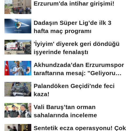
Erzurum'da intihar girişimi!
Dadaşın Süper Lig’de ilk 3
hafta maç programı
'İyiyim' diyerek geri döndüğü
işyerinde fenalaştı
Akhundzada’dan Erzurumspor
taraftarına mesaj: "Geliyorum
Dadaşlar!"...
Palandöken Geçidi'nde feci
kaza!
Vali Baruş’tan orman
sahalarında inceleme
Sentetik ecza operasyonu! Çok