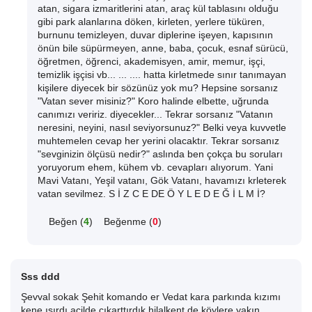
atan, sigara izmaritlerini atan, araç kül tablasını olduğu
gibi park alanlarına döken, kirleten, yerlere tüküren,
burnunu temizleyen, duvar diplerine işeyen, kapısının
önün bile süpürmeyen, anne, baba, çocuk, esnaf sürücü,
öğretmen, öğrenci, akademisyen, amir, memur, işçi,
temizlik işçisi vb... ... .... hatta kirletmede sınır tanımayan
kişilere diyecek bir sözünüz yok mu? Hepsine sorsanız
"Vatan sever misiniz?" Koro halinde elbette, uğrunda
canımızı veririz. diyecekler... Tekrar sorsanız "Vatanın
neresini, neyini, nasıl seviyorsunuz?" Belki veya kuvvetle
muhtemelen cevap her yerini olacaktır. Tekrar sorsanız
"sevginizin ölçüsü nedir?" aslında ben çokça bu soruları
yoruyorum ehem, kühem vb. cevapları alıyorum. Yani
Mavi Vatanı, Yeşil vatanı, Gök Vatanı, havamızı krleterek
vatan sevilmez. S İ Z C E DE Ö Y L E D E Ğ İ L M İ?
Beğen (
4
)
Beğenme (
0
)
Sss ddd
Şevval sokak Şehit komando er Vedat kara parkında kızımı
kene ısırdı acilde çıkarttırdık hilalkent de köylere yakın