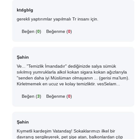
ktdgblg
gerekli yaptırımlar yapılmalı Tr insanı için.
Beğen (
0
)
Beğenme (
0
)
Şahin
Ve... "Temizlik İmandadır" dediğinizde salya sümük
sıkılmış yumruklarla alkol kokan sigara kokan ağızlarıyla
"senden daha iyi Müslüman olmayanın ... (gerisi ma'lum).
Kirletmemek en ucuz ve kolay temizliktir. vesSelam...
Beğen (
3
)
Beğenme (
0
)
Şahin
Kıymetli kardeşim Vatandaş! Sokaklarımızı ilkel bir
davranış sergileyerek, pet şişe atan, balkonlardan çöp