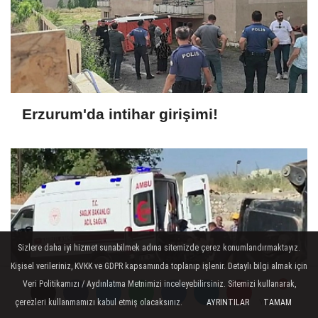
Erzurum'da intihar girişimi!
Sizlere daha iyi hizmet sunabilmek adına sitemizde çerez konumlandırmaktayız.
Kişisel verileriniz, KVKK ve GDPR kapsamında toplanıp işlenir. Detaylı bilgi almak için
Veri Politikamızı / Aydınlatma Metnimizi inceleyebilirsiniz. Sitemizi kullanarak,
çerezleri kullanmamızı kabul etmiş olacaksınız.
AYRINTILAR
TAMAM
Yorumlar
Yorumlar