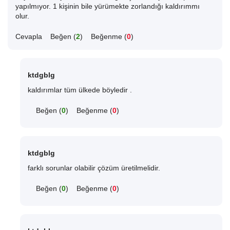
yapılmıyor. 1 kişinin bile yürümekte zorlandığı kaldırımmı
olur.
Cevapla
Beğen (
2
)
Beğenme (
0
)
ktdgblg
kaldırımlar tüm ülkede böyledir .
Beğen (
0
)
Beğenme (
0
)
ktdgblg
farklı sorunlar olabilir çözüm üretilmelidir.
Beğen (
0
)
Beğenme (
0
)