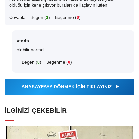
olduğu için kene çıkıyor buraları da ilaçlayın lütfen
Cevapla
Beğen (
3
)
Beğenme (
0
)
vtnds
olabilir normal.
Beğen (
0
)
Beğenme (
0
)
ANASAYFAYA DÖNMEK İÇİN TIKLAYINIZ
İLGINIZI ÇEKEBILIR