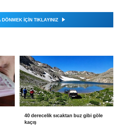
DÖNMEK İÇİN TIKLAYINIZ
40 derecelik sıcaktan buz gibi göle
kaçış