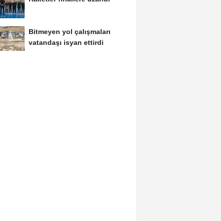
Bitmeyen yol çalışmaları
vatandaşı isyan ettirdi