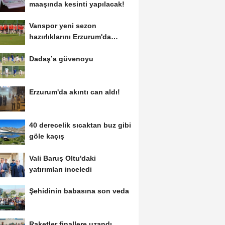
maaşında kesinti yapılacak!
Vanspor yeni sezon
hazırlıklarını Erzurum'da
sürdürüyor
Dadaş’a güvenoyu
Erzurum'da akıntı can aldı!
40 derecelik sıcaktan buz gibi
göle kaçış
Vali Baruş Oltu'daki
yatırımları inceledi
Şehidinin babasına son veda
Raketler finallere uzandı