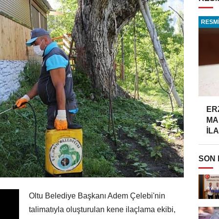
RESMİ
ER
MA
İLA
SON
Oltu Belediye Başkanı Adem Çelebi'nin
talimatıyla oluşturulan kene ilaçlama ekibi,