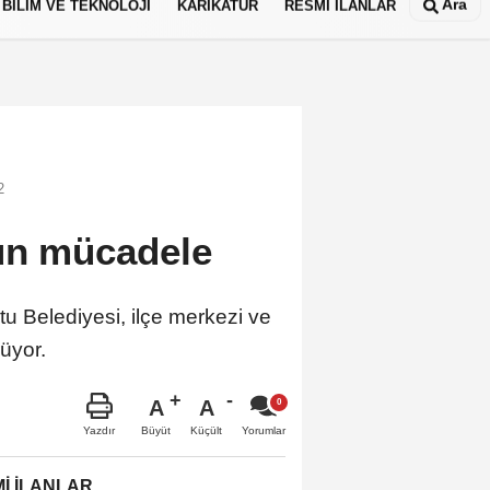
Ara
BİLİM VE TEKNOLOJİ
KARİKATÜR
RESMİ İLANLAR
2
ğun mücadele
ltu Belediyesi, ilçe merkezi ve
rüyor.
A
A
Büyüt
Küçült
Yazdır
Yorumlar
İ İLANLAR