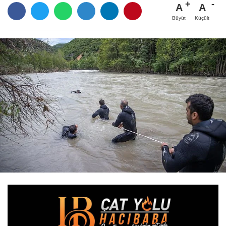
A
A
Büyüt
Küçült