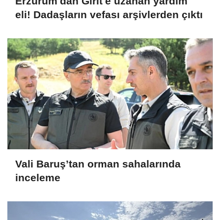
Erzurum'dan Girit'e uzanan yardım
eli! Dadaşların vefası arşivlerden çıktı
Vali Baruş’tan orman sahalarında
inceleme