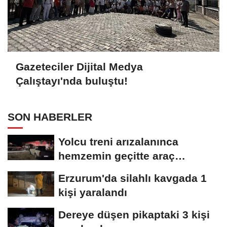
Gazeteciler Dijital Medya
Çalıştayı'nda buluştu!
SON HABERLER
Yolcu treni arızalanınca
hemzemin geçitte araç
kuyruğu oluştu
Erzurum'da silahlı kavgada 1
kişi yaralandı
Dereye düşen pikaptaki 3 kişi