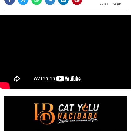
Büyüt
Küçült