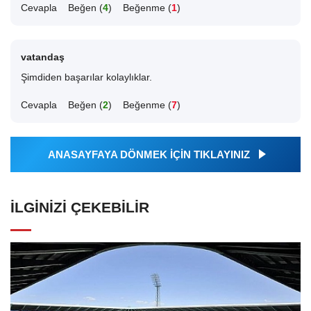
Cevapla
Beğen (
4
)
Beğenme (
1
)
vatandaş
Şimdiden başarılar kolaylıklar.
Cevapla
Beğen (
2
)
Beğenme (
7
)
ANASAYFAYA DÖNMEK İÇİN TIKLAYINIZ
İLGINIZI ÇEKEBILIR