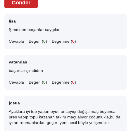
Gönder
lisa
Şİmdiden başarılar saygılar
Cevapla
Beğen (
0
)
Beğenme (
0
)
vatandaş
başarılar şimdiden
Cevapla
Beğen (
0
)
Beğenme (
0
)
josua
Ayaklara iyi top yapan oyun anlaıyışı değişti maç boyunca
pres yapıp topu kazanan takım maçı alıyor çoğunlukla,bu da
iyi antrenmanlardan geçer ,yeni nesil böyle yetişmelidir.