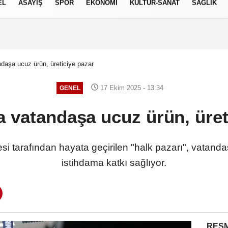
EL
ASAYİŞ
SPOR
EKONOMİ
KÜLTÜR-SANAT
SAĞLIK
8 AĞUSTOS 2026, CUMARTESI
daşa ucuz ürün, üreticiye pazar
17 Ekim 2025 - 13:34
GENEL
 vatandaşa ucuz ürün, üret
 tarafından hayata geçirilen "halk pazarı", vatanda
istihdama katkı sağlıyor.
RESM