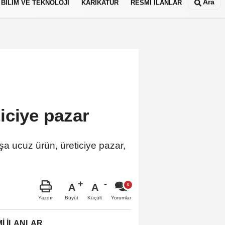
Ara
BİLİM VE TEKNOLOJİ
KARİKATÜR
RESMİ İLANLAR
iciye pazar
şa ucuz ürün, üreticiye pazar,
A
A
Büyüt
Küçült
Yazdır
Yorumlar
İ İLANLAR