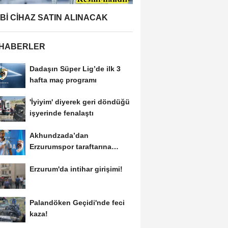
BBİ CİHAZ SATIN ALINACAK
 HABERLER
Dadaşın Süper Lig’de ilk 3
hafta maç programı
'İyiyim' diyerek geri döndüğü
işyerinde fenalaştı
Akhundzada’dan
Erzurumspor taraftarına
mesaj: "Geliyorum
Erzurum'da intihar girişimi!
Dadaşlar!"...
Palandöken Geçidi'nde feci
kaza!