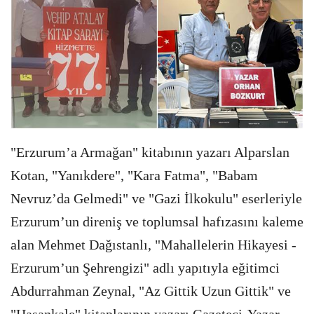
"Erzurum’a Armağan" kitabının yazarı Alparslan
Kotan, "Yanıkdere", "Kara Fatma", "Babam
Nevruz’da Gelmedi" ve "Gazi İlkokulu" eserleriyle
Erzurum’un direniş ve toplumsal hafızasını kaleme
alan Mehmet Dağıstanlı, "Mahallelerin Hikayesi -
Erzurum’un Şehrengizi" adlı yapıtıyla eğitimci
Abdurrahman Zeynal, "Az Gittik Uzun Gittik" ve
"Hasankale" kitaplarının yazarı Gazeteci-Yazar