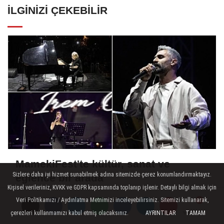
İLGINIZI ÇEKEBILIR
MamekiFest'te kültür, sanat ve
Sizlere daha iyi hizmet sunabilmek adına sitemizde çerez konumlandırmaktayız.
eğlence bir arada
Kişisel verileriniz, KVKK ve GDPR kapsamında toplanıp işlenir. Detaylı bilgi almak için
Veri Politikamızı / Aydınlatma Metnimizi inceleyebilirsiniz. Sitemizi kullanarak,
çerezleri kullanmamızı kabul etmiş olacaksınız.
AYRINTILAR
TAMAM
Yorumlar
Yorumlar