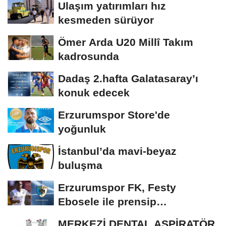
Ulaşım yatırımları hız
kesmeden sürüyor
Ömer Arda U20 Millî Takım
kadrosunda
Dadaş 2.hafta Galatasaray’ı
konuk edecek
Erzurumspor Store'de
yoğunluk
İstanbul’da mavi-beyaz
buluşma
Erzurumspor FK, Festy
Ebosele ile prensip
anlaşmasına vardı
MERKEZİ DENTAL ASPİRATÖR