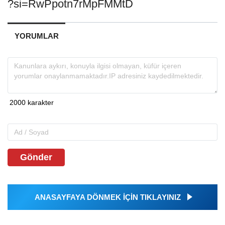
?si=RwPpotn7rMpFMMtD
YORUMLAR
Gönder
ANASAYFAYA DÖNMEK İÇİN TIKLAYINIZ