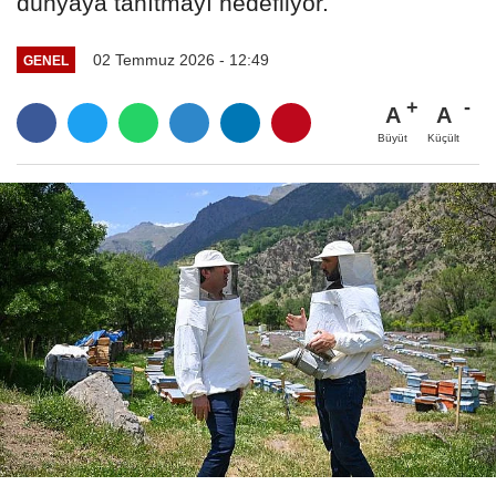
dünyaya tanıtmayı hedefliyor.
02 Temmuz 2026 - 12:49
GENEL
A
A
Büyüt
Küçült