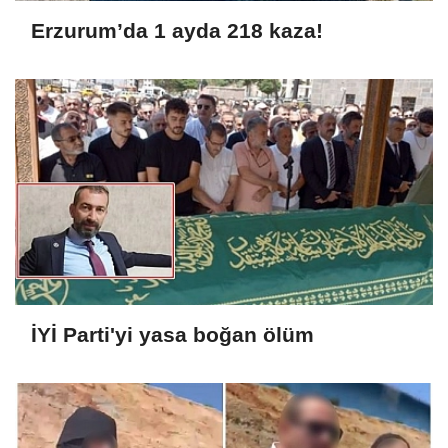
Erzurum’da 1 ayda 218 kaza!
İYİ Parti'yi yasa boğan ölüm