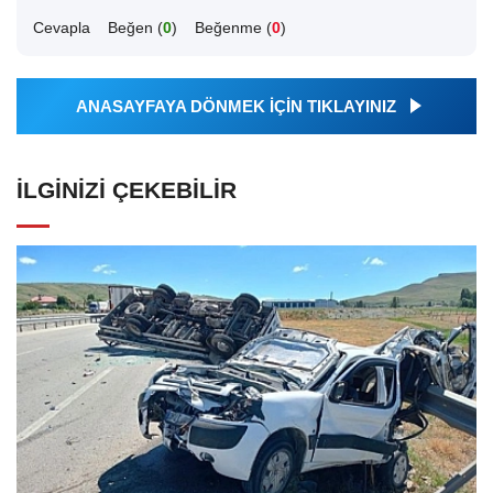
Cevapla
Beğen (
0
)
Beğenme (
0
)
ANASAYFAYA DÖNMEK İÇİN TIKLAYINIZ
İLGINIZI ÇEKEBILIR