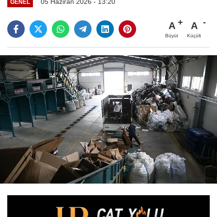
05 Haziran 2026 - 13:20
GENEL
A
A
Büyüt
Küçült