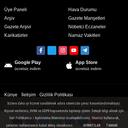
Üye Paneli
Hava Durumu
Arşiv
Gazete Manşetleri
Gazete Arşivi
Nöbetci Eczaneler
Karikatürler
Namaz Vakitleri
Google Play
App Store
ücretsiz indirin
ücretsiz indirin
Künye
İletişim
Gizlilik Politikası
Sizlere daha iyi hizmet sunabilmek adına sitemizde çerez konumlandırmaktayız.
Sitemizde bulunan yazı , video, fotoğraf ve haberlerin her hakkı saklıdır.
Kişisel verileriniz, KVKK ve GDPR kapsamında toplanıp işlenir. Detaylı bilgi almak için
İzinsiz veya kaynak gösterilemeden kullanılamaz.
Veri Politikamızı / Aydınlatma Metnimizi inceleyebilirsiniz. Sitemizi kullanarak,
çerezleri kullanmamızı kabul etmiş olacaksınız.
AYRINTILAR
TAMAM
Yorumlar
Yorumlar