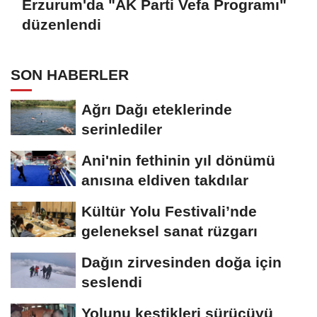
Erzurum'da "AK Parti Vefa Programı"
düzenlendi
SON HABERLER
Ağrı Dağı eteklerinde
serinlediler
Ani'nin fethinin yıl dönümü
anısına eldiven takdılar
Kültür Yolu Festivali’nde
geleneksel sanat rüzgarı
Dağın zirvesinden doğa için
seslendi
Yolunu kestikleri sürücüyü