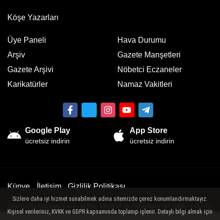
Köşe Yazarları
Üye Paneli
Hava Durumu
Arşiv
Gazete Manşetleri
Gazete Arşivi
Nöbetci Eczaneler
Karikatürler
Namaz Vakitleri
Google Play
App Store
ücretsiz indirin
ücretsiz indirin
Künye
İletişim
Gizlilik Politikası
Sizlere daha iyi hizmet sunabilmek adına sitemizde çerez konumlandırmaktayız.
Sitemizde bulunan yazı , video, fotoğraf ve haberlerin her hakkı saklıdır.
Kişisel verileriniz, KVKK ve GDPR kapsamında toplanıp işlenir. Detaylı bilgi almak için
İzinsiz veya kaynak gösterilemeden kullanılamaz.