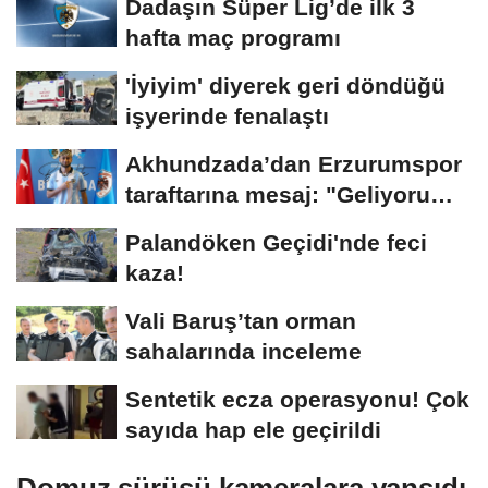
Dadaşın Süper Lig’de ilk 3
hafta maç programı
'İyiyim' diyerek geri döndüğü
işyerinde fenalaştı
Akhundzada’dan Erzurumspor
taraftarına mesaj: "Geliyorum
Dadaşlar!"...
Palandöken Geçidi'nde feci
kaza!
Vali Baruş’tan orman
sahalarında inceleme
Sentetik ecza operasyonu! Çok
sayıda hap ele geçirildi
Domuz sürüsü kameralara yansıdı