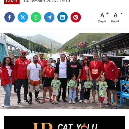
04 Temmuz 2026 - 15:10
GENEL
A
A
Büyüt
Küçült