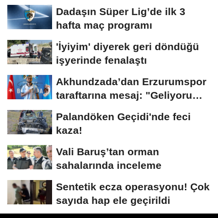
Dadaşın Süper Lig’de ilk 3
hafta maç programı
'İyiyim' diyerek geri döndüğü
işyerinde fenalaştı
Akhundzada’dan Erzurumspor
taraftarına mesaj: "Geliyorum
Dadaşlar!"...
Palandöken Geçidi'nde feci
kaza!
Vali Baruş’tan orman
sahalarında inceleme
Sentetik ecza operasyonu! Çok
sayıda hap ele geçirildi