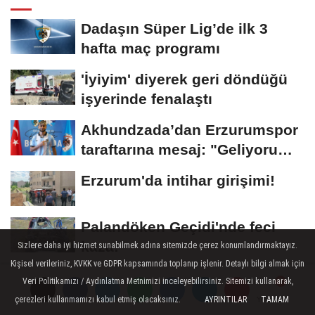
Dadaşın Süper Lig’de ilk 3
hafta maç programı
'İyiyim' diyerek geri döndüğü
işyerinde fenalaştı
Akhundzada’dan Erzurumspor
taraftarına mesaj: "Geliyorum
Dadaşlar!"...
Erzurum'da intihar girişimi!
Palandöken Geçidi'nde feci
kaza!
Sizlere daha iyi hizmet sunabilmek adına sitemizde çerez konumlandırmaktayız.
Kişisel verileriniz, KVKK ve GDPR kapsamında toplanıp işlenir. Detaylı bilgi almak için
Vali Baruş’tan orman
Veri Politikamızı / Aydınlatma Metnimizi inceleyebilirsiniz. Sitemizi kullanarak,
sahalarında inceleme
çerezleri kullanmamızı kabul etmiş olacaksınız.
AYRINTILAR
TAMAM
Yorumlar
Yorumlar
Yorumlar