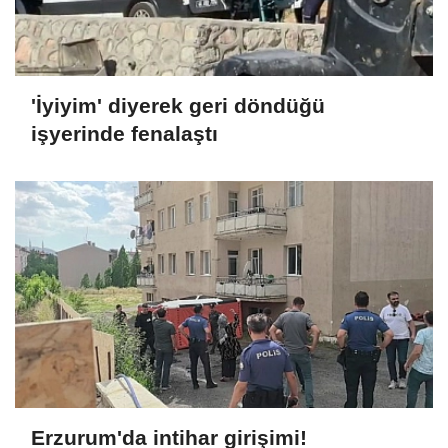
'İyiyim' diyerek geri döndüğü
işyerinde fenalaştı
Erzurum'da intihar girişimi!