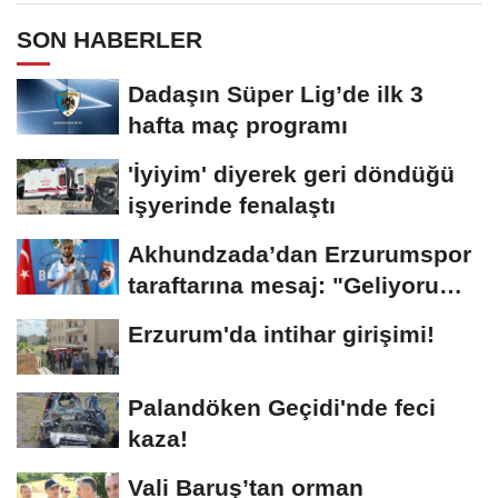
SON HABERLER
Dadaşın Süper Lig’de ilk 3
hafta maç programı
'İyiyim' diyerek geri döndüğü
işyerinde fenalaştı
Akhundzada’dan Erzurumspor
taraftarına mesaj: "Geliyorum
Dadaşlar!"...
Erzurum'da intihar girişimi!
Palandöken Geçidi'nde feci
kaza!
Vali Baruş’tan orman