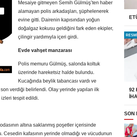
Mesaiye gitmeyen Semih Gülmüş’ten haber
alamayan polis arkadaşları, şüphelenerek
ET
evine gitti. Dairenin kapısından yoğun
doğalgaz kokusu geldiğini fark eden ekipler,
RESMİ
çilingir yardımıyla içeri girdi.
Evde vahşet manzarası
Polis memuru Gülmüş, salonda koltuk
üzerinde hareketsiz halde bulundu.
Kucağında beylik tabancası vardı ve
son verdiği belirlendi. Olay yerinde yapılan ilk
92
İH
leri tespit edildi.
SON
odasının altına saklanmış poşetler içerisinde
u. Cesedin kafasının yerinde olmadığı ve vücudunun