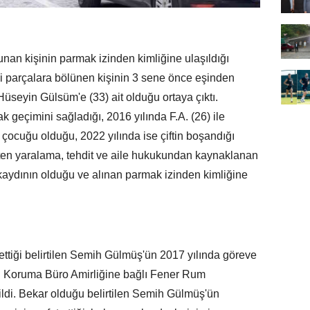
unan kişinin parmak izinden kimliğine ulaşıldığı
i parçalara bölünen kişinin 3 sene önce eşinden
üseyin Gülsüm'e (33) ait olduğu ortaya çıktı.
geçimini sağladığı, 2016 yılında F.A. (26) ile
3 çocuğu olduğu, 2022 yılında ise çiftin boşandığı
sten yaralama, tehdit ve aile hukukundan kaynaklanan
kaydının olduğu ve alınan parmak izinden kimliğine
 ettiği belirtilen Semih Gülmüş'ün 2017 yılında göreve
ih Koruma Büro Amirliğine bağlı Fener Rum
ildi. Bekar olduğu belirtilen Semih Gülmüş'ün