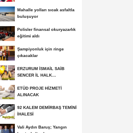
Mahalle yolları sıcak asfaltla
buluşuyor
Polisler finansal okuryazarlık
eğitimi aldı
Şampiyonluk için ringe
çıkacaklar
ERZURUM İSMAİL SAİB
SENCER İL HALK
KÜTÜPHANESİ BAKIM VE
ETÜD PROJE HİZMETİ
ONARIM...
ALINACAK
92 KALEM DEMİRBAŞ TEMİNİ
İHALESİ
Vali Aydın Baruş; Yangın