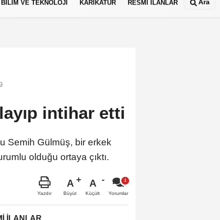
Ara
BİLİM VE TEKNOLOJİ
KARİKATÜR
RESMİ İLANLAR
9
yıp intihar etti
ru Semih Gülmüş, bir erkek
rumlu olduğu ortaya çıktı.
A
A
Büyüt
Küçült
Yazdır
Yorumlar
İ İLANLAR