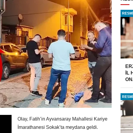
RESMİ
ER
İL
ONA
RESMİ
Olay, Fatih’in Ayvansaray Mahallesi Kariye
İmarathanesi Sokak’ta meydana geldi.