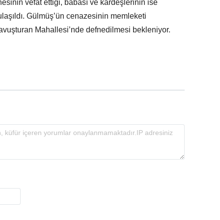
sinin vefat ettiği, babası ve kardeşlerinin ise
e ulaşıldı. Gülmüş’ün cenazesinin memleketi
avuşturan Mahallesi’nde defnedilmesi bekleniyor.