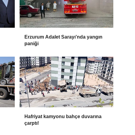
Erzurum Adalet Sarayı'nda yangın
paniği
Hafriyat kamyonu bahçe duvarına
çarptı!