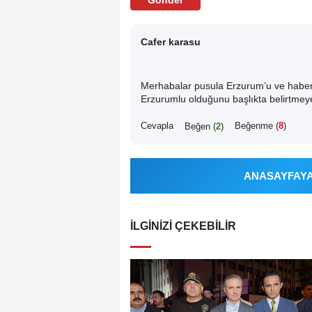
Cafer karasu
Merhabalar pusula Erzurum’u ve haberl
Erzurumlu olduğunu başlıkta belirtmeye
Cevapla
Beğenme (
8
)
Beğen (
2
)
ANASAYFAYA 
İLGINIZI ÇEKEBILIR