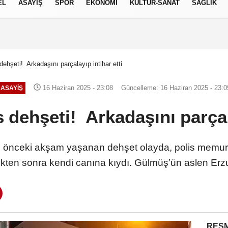
EL
ASAYİŞ
SPOR
EKONOMİ
KÜLTÜR-SANAT
SAĞLIK
7 AĞUSTOS 2026, CUMA
dehşeti! Arkadaşını parçalayıp intihar etti
16 Haziran 2025 - 23:08
Güncelleme: 16 Haziran 2025 - 23:0
ASAYİŞ
 dehşeti! Arkadaşını parçala
de önceki akşam yaşanan dehşet olayda, polis memu
tikten sonra kendi canına kıydı. Gülmüş’ün aslen Erzu
RESM