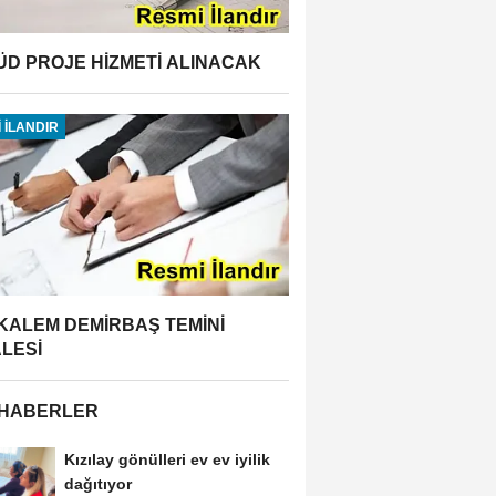
ÜD PROJE HİZMETİ ALINACAK
 İLANDIR
 KALEM DEMİRBAŞ TEMİNİ
ALESİ
 HABERLER
Kızılay gönülleri ev ev iyilik
dağıtıyor