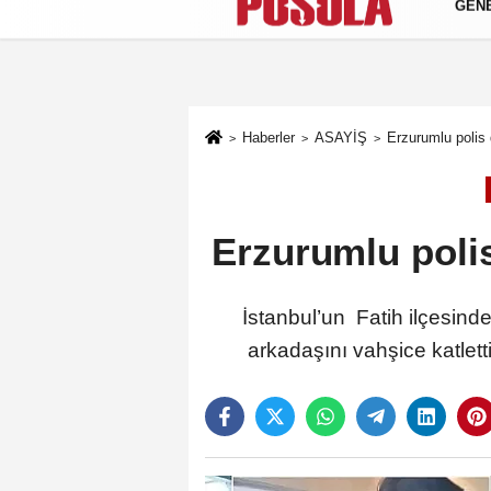
GEN
Künye
İletişim
Gizlilik Politikası
Haberler
ASAYİŞ
Erzurumlu polis 
Erzurumlu polis
İstanbul’un Fatih ilçesin
arkadaşını vahşice katlet