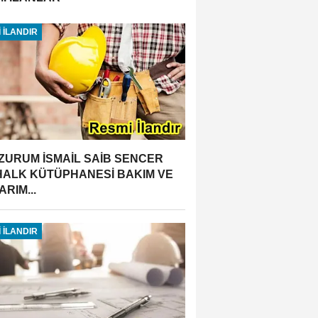
 İLANDIR
ZURUM İSMAİL SAİB SENCER
 HALK KÜTÜPHANESİ BAKIM VE
RIM...
 İLANDIR