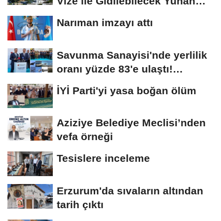
Vize ile Gidilebilecek Yunan
Adaları
Narıman imzayı attı
Savunma Sanayisi'nde yerlilik
oranı yüzde 83'e ulaştı!
Erzurum da...
İYİ Parti'yi yasa boğan ölüm
Aziziye Belediye Meclisi’nden
vefa örneği
Tesislere inceleme
Erzurum'da sıvaların altından
tarih çıktı