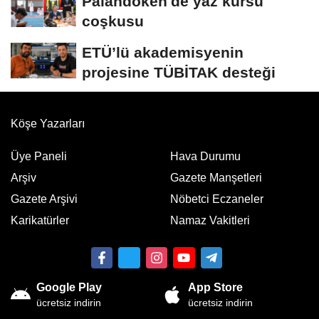
Palandöken'de yaz kursu
coşkusu
ETÜ’lü akademisyenin
projesine TÜBİTAK desteği
Köşe Yazarları
Üye Paneli
Hava Durumu
Arşiv
Gazete Manşetleri
Gazete Arşivi
Nöbetci Eczaneler
Karikatürler
Namaz Vakitleri
Google Play
App Store
ücretsiz indirin
ücretsiz indirin