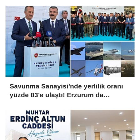
Savunma Sanayisi'nde yerlilik oranı
yüzde 83'e ulaştı! Erzurum da
ekosisteme dahil oluyor