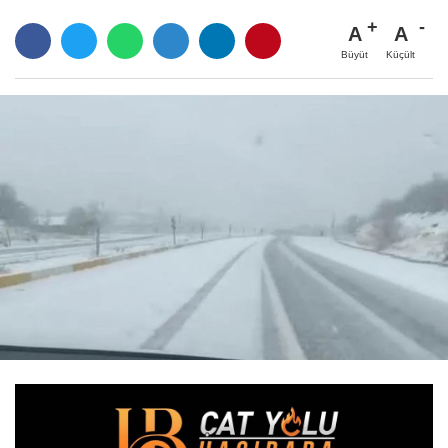
A
A
Büyüt
Küçült