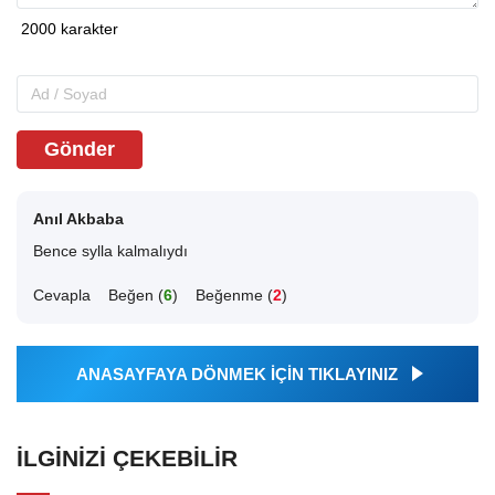
Gönder
Anıl Akbaba
Bence sylla kalmalıydı
Cevapla
Beğen (
6
)
Beğenme (
2
)
ANASAYFAYA DÖNMEK İÇİN TIKLAYINIZ
İLGINIZI ÇEKEBILIR