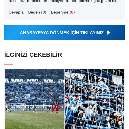
rakibimiz, deplasman galibiyeti ile dönebilirsek çok güzel olur
Cevapla
Beğen (
0
)
Beğenme (
0
)
ANASAYFAYA DÖNMEK İÇİN TIKLAYINIZ
İLGINIZI ÇEKEBILIR