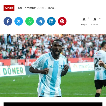
09 Temmuz 2026 - 10:41
SPOR
A
A
Büyüt
Küçült