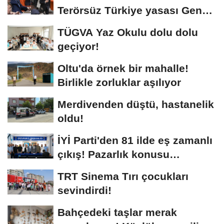
Terörsüz Türkiye yasası Genel
Kurul'da
TÜGVA Yaz Okulu dolu dolu
geçiyor!
Oltu'da örnek bir mahalle!
Birlikle zorluklar aşılıyor
Merdivenden düştü, hastanelik
oldu!
İYİ Parti'den 81 ilde eş zamanlı
çıkış! Pazarlık konusu
yapılamaz
TRT Sinema Tırı çocukları
sevindirdi!
Bahçedeki taşlar merak