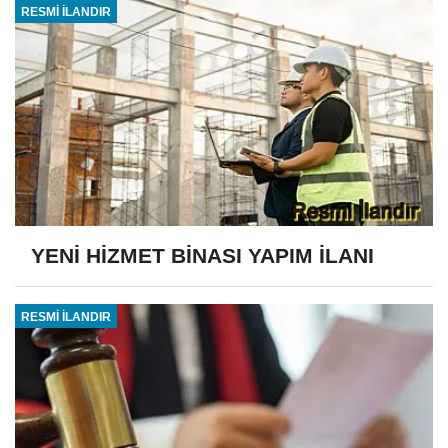
RESMİ İLANDIR
YENİ HİZMET BİNASI YAPIM İLANI
RESMİ İLANDIR