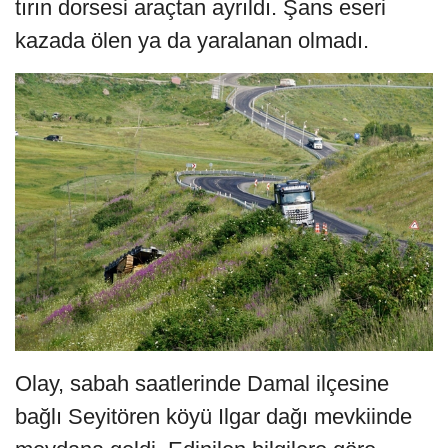
tırın dorsesi araçtan ayrıldı. Şans eseri
kazada ölen ya da yaralanan olmadı.
Olay, sabah saatlerinde Damal ilçesine
bağlı Seyitören köyü Ilgar dağı mevkiinde