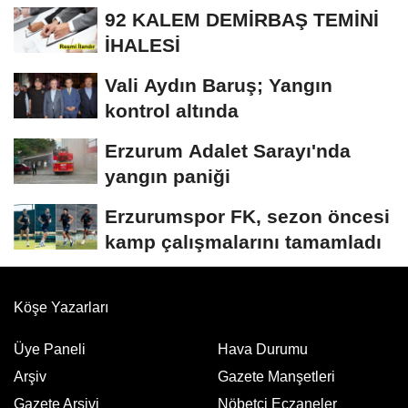
92 KALEM DEMİRBAŞ TEMİNİ
İHALESİ
Vali Aydın Baruş; Yangın
kontrol altında
Erzurum Adalet Sarayı'nda
yangın paniği
Erzurumspor FK, sezon öncesi
kamp çalışmalarını tamamladı
Köşe Yazarları
Üye Paneli
Hava Durumu
Arşiv
Gazete Manşetleri
Gazete Arşivi
Nöbetci Eczaneler