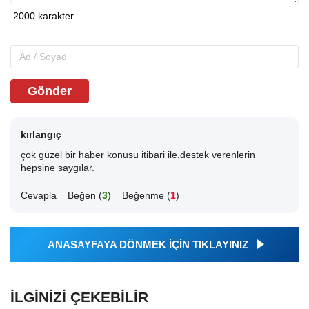
Gönder
kırlangıç
çok güzel bir haber konusu itibari ile,destek verenlerin
hepsine saygılar.
Cevapla
Beğen (
3
)
Beğenme (
1
)
ANASAYFAYA DÖNMEK İÇİN TIKLAYINIZ
İLGINIZI ÇEKEBILIR