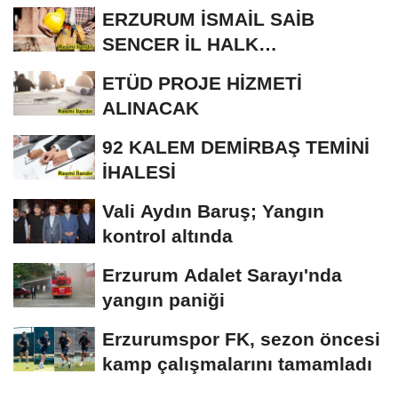
ERZURUM İSMAİL SAİB
SENCER İL HALK
KÜTÜPHANESİ BAKIM VE
ETÜD PROJE HİZMETİ
ONARIM...
ALINACAK
92 KALEM DEMİRBAŞ TEMİNİ
İHALESİ
Vali Aydın Baruş; Yangın
kontrol altında
Erzurum Adalet Sarayı'nda
yangın paniği
Erzurumspor FK, sezon öncesi
kamp çalışmalarını tamamladı