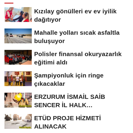
Kızılay gönülleri ev ev iyilik
dağıtıyor
Mahalle yolları sıcak asfaltla
buluşuyor
Polisler finansal okuryazarlık
eğitimi aldı
Şampiyonluk için ringe
çıkacaklar
ERZURUM İSMAİL SAİB
SENCER İL HALK
KÜTÜPHANESİ BAKIM VE
ETÜD PROJE HİZMETİ
ONARIM...
ALINACAK