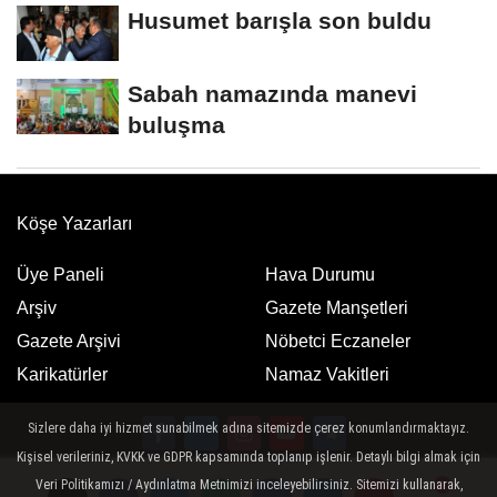
Husumet barışla son buldu
Sabah namazında manevi
buluşma
Köşe Yazarları
Üye Paneli
Hava Durumu
Arşiv
Gazete Manşetleri
Gazete Arşivi
Nöbetci Eczaneler
Karikatürler
Namaz Vakitleri
Sizlere daha iyi hizmet sunabilmek adına sitemizde çerez konumlandırmaktayız.
Kişisel verileriniz, KVKK ve GDPR kapsamında toplanıp işlenir. Detaylı bilgi almak için
Google Play
App Store
Veri Politikamızı / Aydınlatma Metnimizi inceleyebilirsiniz. Sitemizi kullanarak,