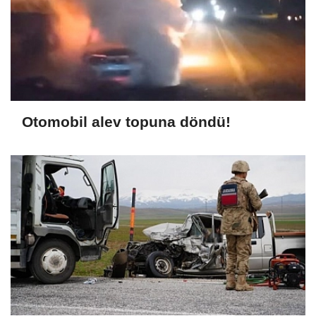
Otomobil alev topuna döndü!