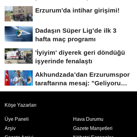
arşivlerden...
Erzurum'da intihar girişimi!
Dadaşın Süper Lig’de ilk 3
hafta maç programı
'İyiyim' diyerek geri döndüğü
işyerinde fenalaştı
Akhundzada’dan Erzurumspor
taraftarına mesaj: "Geliyorum
Dadaşlar!"...
Köşe Yazarları
Üye Paneli
Hava Durumu
Arşiv
Gazete Manşetleri