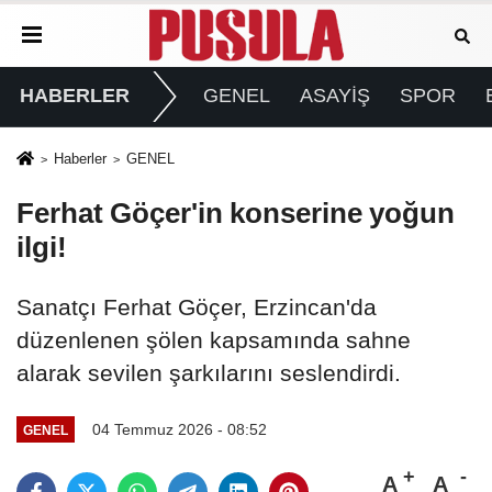
HABERLER
GENEL
ASAYİŞ
SPOR
Haberler
GENEL
Ferhat Göçer'in konserine yoğun
ilgi!
Sanatçı Ferhat Göçer, Erzincan'da
düzenlenen şölen kapsamında sahne
alarak sevilen şarkılarını seslendirdi.
04 Temmuz 2026 - 08:52
GENEL
A
A