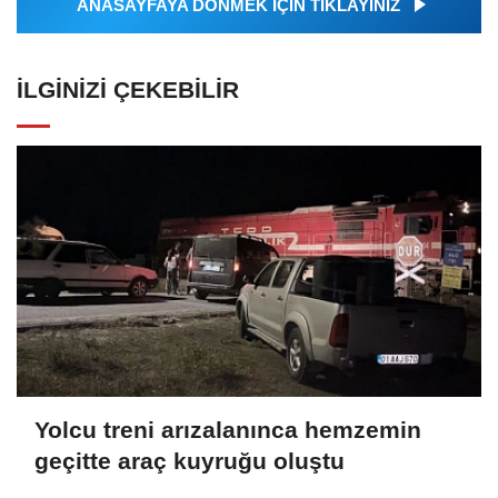
ANASAYFAYA DÖNMEK İÇİN TIKLAYINIZ
İLGINIZI ÇEKEBILIR
Yolcu treni arızalanınca hemzemin
geçitte araç kuyruğu oluştu