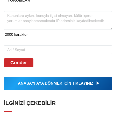
YORUMLAR
Gönder
ANASAYFAYA DÖNMEK İÇİN TIKLAYINIZ
İLGINIZI ÇEKEBILIR