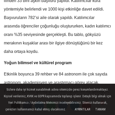
ilinden 33 bini aşkın başvuru yapıldı. Katılımcılar kura
yöntemiyle belirlendi ve 1000 kişi etkinliğe davet edildi.
Başvuruların 782’si aile olarak yapıldı. Katılımcılar
arasında öğrenciler çoğunluğu oluştururken, kadın katılımcı
oranı %35 seviyesinde gerçekleşti. Bu tablo, gökyüzü
merakının kuşaklar arası bir ilgiye dönüştüğünü bir kez
daha ortaya koydu.
Yoğun bilimsel ve kültürel program
Etkinlik boyunca 39 rehber ve 84 astronom ile çok sayıda
astronom, akademisyen ve araştırmacı görev alacak.
Sizlere daha iyi hizmet sunabilmek adına sitemizde çerez konumlandırmaktayız.
Program; gündüz güneş gözlemleri, gece ise ay, gezegen,
Kişisel verileriniz, KVKK ve GDPR kapsamında toplanıp işlenir. Detaylı bilgi almak için
yıldız ve bulutsu gözlemleri, alanında uzman isimlerle
Veri Politikamızı / Aydınlatma Metnimizi inceleyebilirsiniz. Sitemizi kullanarak,
seminerler, paneller ve söyleşiler, bilim şovları, atölye
çerezleri kullanmamızı kabul etmiş olacaksınız.
AYRINTILAR
TAMAM
Yorumlar
Yorumlar
Yorumlar