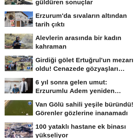
güldüren sonuçlar
Erzurum'da sıvaların altından
tarih çıktı
Alevlerin arasında bir kadın
kahraman
Girdiği gölet Ertuğrul'un mezarı
oldu! Cenazede gözyaşları
sel...
6 yıl sonra gelen umut:
Erzurumlu Adem yeniden
hayata tutundu
Van Gölü sahili yeşile büründü!
Görenler gözlerine inanamadı
100 yataklı hastane ek binası
yükseliyor