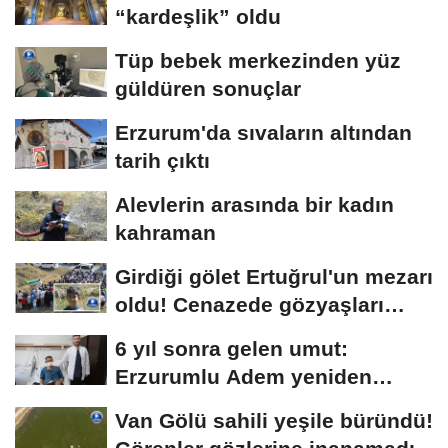
“kardeşlik” oldu
Tüp bebek merkezinden yüz
güldüren sonuçlar
Erzurum'da sıvaların altından
tarih çıktı
Alevlerin arasında bir kadın
kahraman
Girdiği gölet Ertuğrul'un mezarı
oldu! Cenazede gözyaşları
sel...
6 yıl sonra gelen umut:
Erzurumlu Adem yeniden
hayata tutundu
Van Gölü sahili yeşile büründü!