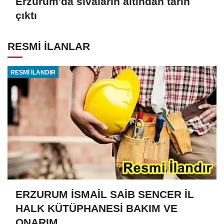
Erzurum'da sıvaların altından tarih
çıktı
RESMİ İLANLAR
RESMİ İLANDIR
ERZURUM İSMAİL SAİB SENCER İL
HALK KÜTÜPHANESİ BAKIM VE
ONARIM...