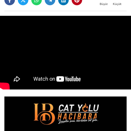
Büyüt
Küçült