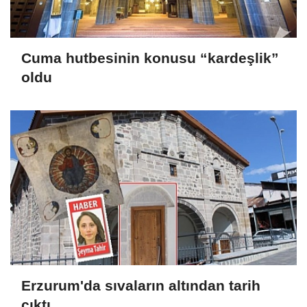
Cuma hutbesinin konusu “kardeşlik”
oldu
Erzurum'da sıvaların altından tarih
çıktı