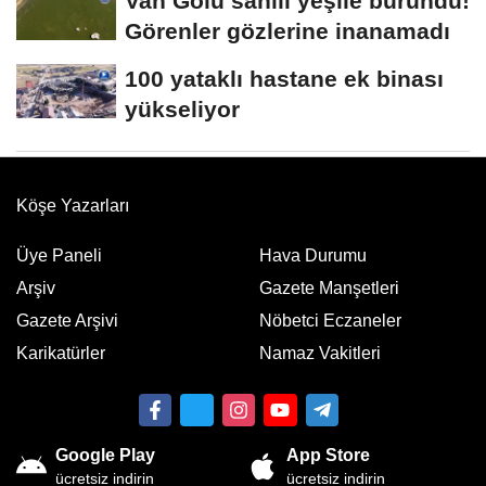
Van Gölü sahili yeşile büründü!
Görenler gözlerine inanamadı
100 yataklı hastane ek binası
yükseliyor
Köşe Yazarları
Üye Paneli
Hava Durumu
Arşiv
Gazete Manşetleri
Gazete Arşivi
Nöbetci Eczaneler
Karikatürler
Namaz Vakitleri
Google Play
App Store
ücretsiz indirin
ücretsiz indirin