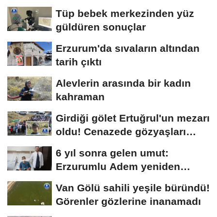
Tüp bebek merkezinden yüz
güldüren sonuçlar
Erzurum'da sıvaların altından
tarih çıktı
Alevlerin arasında bir kadın
kahraman
Girdiği gölet Ertuğrul'un mezarı
oldu! Cenazede gözyaşları
sel...
6 yıl sonra gelen umut:
Erzurumlu Adem yeniden
hayata tutundu
Van Gölü sahili yeşile büründü!
Görenler gözlerine inanamadı