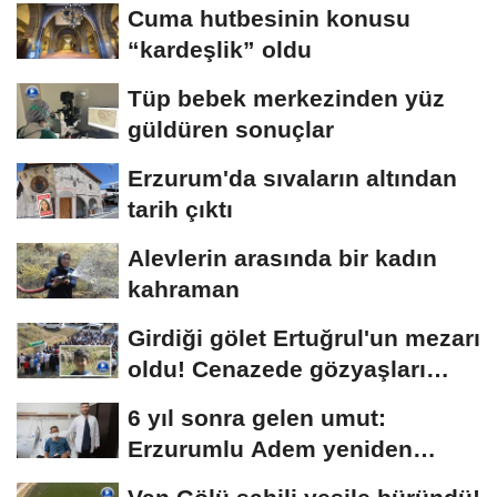
Cuma hutbesinin konusu
“kardeşlik” oldu
Tüp bebek merkezinden yüz
güldüren sonuçlar
Erzurum'da sıvaların altından
tarih çıktı
Alevlerin arasında bir kadın
kahraman
Girdiği gölet Ertuğrul'un mezarı
oldu! Cenazede gözyaşları
sel...
6 yıl sonra gelen umut:
Erzurumlu Adem yeniden
hayata tutundu