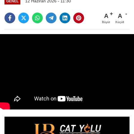
12 Haziran 2026 - 11:30
GENEL
A
A
Büyüt
Küçült