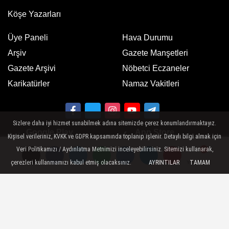
Köşe Yazarları
Üye Paneli
Hava Durumu
Arşiv
Gazete Manşetleri
Gazete Arşivi
Nöbetci Eczaneler
Karikatürler
Namaz Vakitleri
Sizlere daha iyi hizmet sunabilmek adına sitemizde çerez konumlandırmaktayız.
Google Play
App Store
Kişisel verileriniz, KVKK ve GDPR kapsamında toplanıp işlenir. Detaylı bilgi almak için
ücretsiz indirin
ücretsiz indirin
Veri Politikamızı / Aydınlatma Metnimizi inceleyebilirsiniz. Sitemizi kullanarak,
çerezleri kullanmamızı kabul etmiş olacaksınız.
AYRINTILAR
TAMAM
Yorumlar
Yorumlar
Künye
İletişim
Gizlilik Politikası
Sitemizde bulunan yazı , video, fotoğraf ve haberlerin her hakkı saklıdır.
İzinsiz veya kaynak gösterilemeden kullanılamaz.