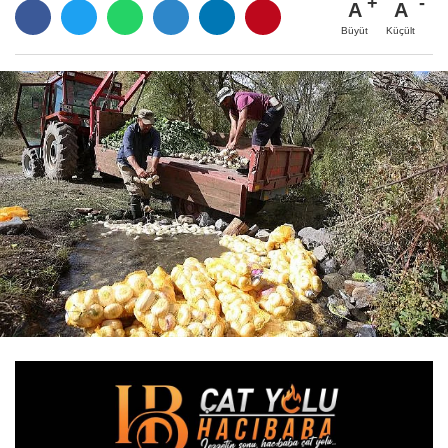
A
A
Büyüt
Küçült