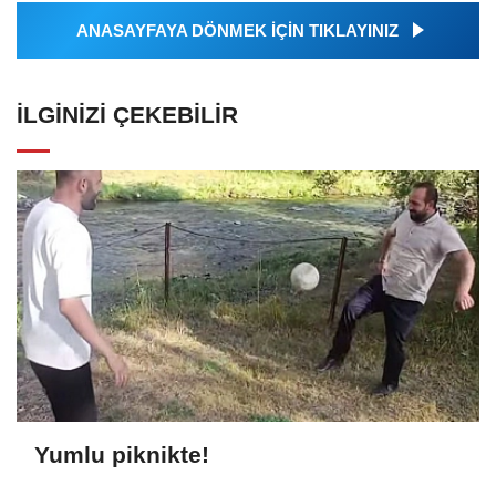
ANASAYFAYA DÖNMEK İÇİN TIKLAYINIZ
İLGINIZI ÇEKEBILIR
Yumlu piknikte!