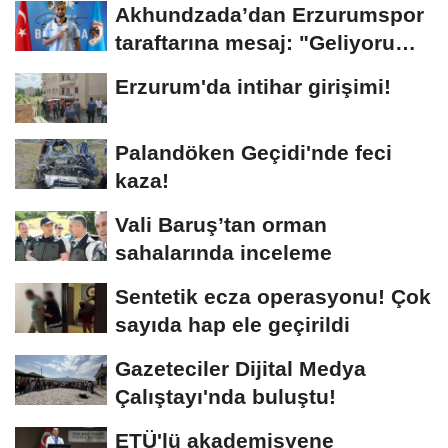
Akhundzada’dan Erzurumspor
taraftarına mesaj: "Geliyorum
Dadaşlar!"...
Erzurum'da intihar girişimi!
Palandöken Geçidi'nde feci
kaza!
Vali Baruş’tan orman
sahalarında inceleme
Sentetik ecza operasyonu! Çok
sayıda hap ele geçirildi
Gazeteciler Dijital Medya
Çalıştayı'nda buluştu!
ETÜ'lü akademisyene