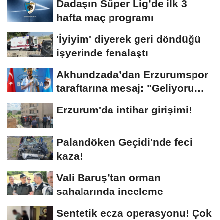
Dadaşın Süper Lig’de ilk 3
hafta maç programı
'İyiyim' diyerek geri döndüğü
işyerinde fenalaştı
Akhundzada’dan Erzurumspor
taraftarına mesaj: "Geliyorum
Dadaşlar!"...
Erzurum'da intihar girişimi!
Palandöken Geçidi'nde feci
kaza!
Vali Baruş’tan orman
sahalarında inceleme
Sentetik ecza operasyonu! Çok