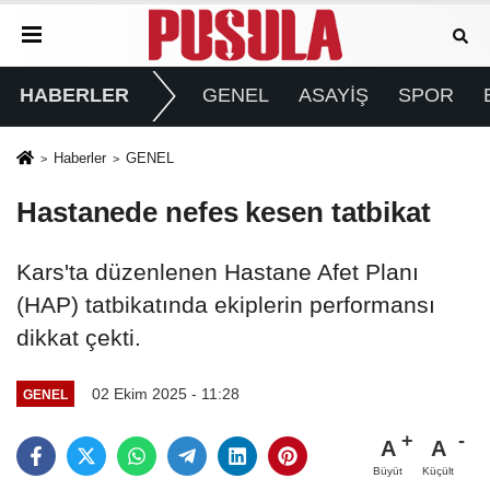
HABERLER
GENEL
ASAYİŞ
SPOR
Haberler
GENEL
Hastanede nefes kesen tatbikat
Kars'ta düzenlenen Hastane Afet Planı
(HAP) tatbikatında ekiplerin performansı
dikkat çekti.
02 Ekim 2025 - 11:28
GENEL
A
A
Büyüt
Küçült