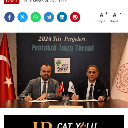
20 Haziran 2026 - 01:01
GENEL
A
A
Büyüt
Küçült