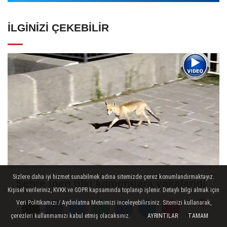
İLGINIZI ÇEKEBILIR
Sizlere daha iyi hizmet sunabilmek adına sitemizde çerez konumlandırmaktayız.
Şehre inen tilki kameralara yakalandı
Kişisel verileriniz, KVKK ve GDPR kapsamında toplanıp işlenir. Detaylı bilgi almak için
Veri Politikamızı / Aydınlatma Metnimizi inceleyebilirsiniz. Sitemizi kullanarak,
çerezleri kullanmamızı kabul etmiş olacaksınız.
AYRINTILAR
TAMAM
Yorumlar
Yorumlar