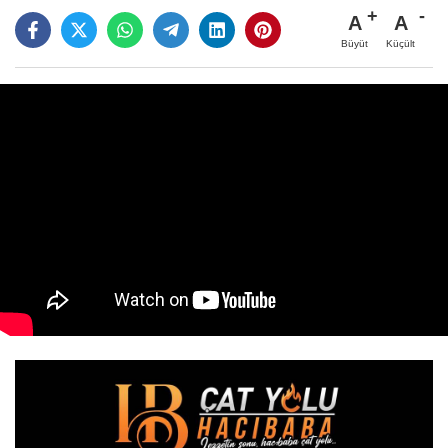
A
A
Büyüt
Küçült