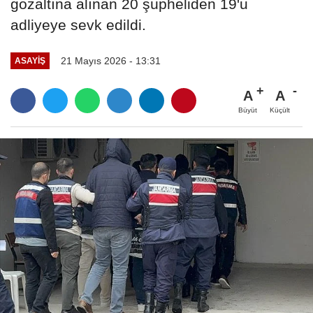
gözaltına alınan 20 şüpheliden 19'u
adliyeye sevk edildi.
21 Mayıs 2026 - 13:31
ASAYİŞ
A
A
Büyüt
Küçült