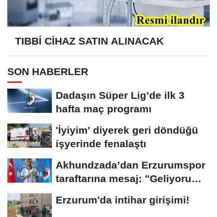
TIBBİ CİHAZ SATIN ALINACAK
SON HABERLER
Dadaşın Süper Lig’de ilk 3
hafta maç programı
'İyiyim' diyerek geri döndüğü
işyerinde fenalaştı
Akhundzada’dan Erzurumspor
taraftarına mesaj: "Geliyorum
Dadaşlar!"...
Erzurum'da intihar girişimi!