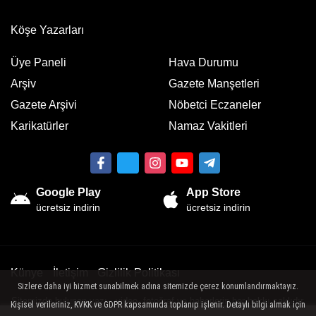
Köşe Yazarları
Üye Paneli
Hava Durumu
Arşiv
Gazete Manşetleri
Gazete Arşivi
Nöbetci Eczaneler
Karikatürler
Namaz Vakitleri
Google Play
App Store
ücretsiz indirin
ücretsiz indirin
Künye
İletişim
Gizlilik Politikası
Sizlere daha iyi hizmet sunabilmek adına sitemizde çerez konumlandırmaktayız.
Sitemizde bulunan yazı , video, fotoğraf ve haberlerin her hakkı saklıdır.
Kişisel verileriniz, KVKK ve GDPR kapsamında toplanıp işlenir. Detaylı bilgi almak için
İzinsiz veya kaynak gösterilemeden kullanılamaz.