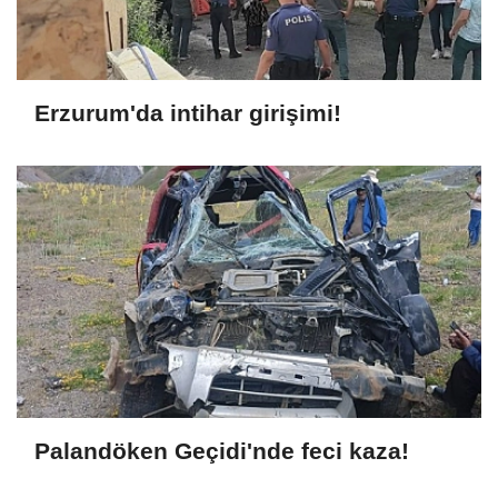
Erzurum'da intihar girişimi!
Palandöken Geçidi'nde feci kaza!