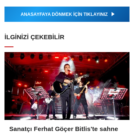
ANASAYFAYA DÖNMEK İÇİN TIKLAYINIZ
İLGINIZI ÇEKEBILIR
Sanatçı Ferhat Göçer Bitlis'te sahne