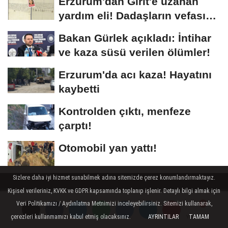
Erzurum'dan Girit'e uzanan
yardım eli! Dadaşların vefası
arşivlerden...
Bakan Gürlek açıkladı: İntihar
ve kaza süsü verilen ölümler!
Erzurum'da acı kaza! Hayatını
kaybetti
Kontrolden çıktı, menfeze
çarptı!
Otomobil yan yattı!
Sizlere daha iyi hizmet sunabilmek adına sitemizde çerez konumlandırmaktayız.
Kişisel verileriniz, KVKK ve GDPR kapsamında toplanıp işlenir. Detaylı bilgi almak için
Köşe Yazarları
Veri Politikamızı / Aydınlatma Metnimizi inceleyebilirsiniz. Sitemizi kullanarak,
çerezleri kullanmamızı kabul etmiş olacaksınız.
AYRINTILAR
TAMAM
Yorumlar
Yorumlar
Üye Paneli
Hava Durumu