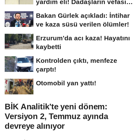
yardım eli! Dadaşların vefası
arşivlerden...
Bakan Gürlek açıkladı: İntihar
ve kaza süsü verilen ölümler!
Erzurum'da acı kaza! Hayatını
kaybetti
Kontrolden çıktı, menfeze
çarptı!
Otomobil yan yattı!
BİK Analitik'te yeni dönem:
Versiyon 2, Temmuz ayında
devreye alınıyor