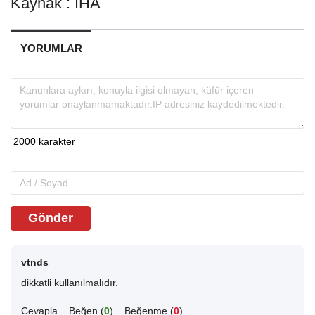
Kaynak : İHA
YORUMLAR
Gönder
vtnds
dikkatli kullanılmalıdır.
Cevapla
Beğen (
0
)
Beğenme (
0
)