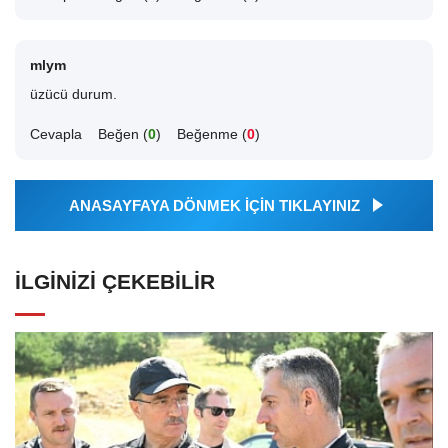
mlym
üzücü durum.
Cevapla
Beğen (
0
)
Beğenme (
0
)
ANASAYFAYA DÖNMEK İÇİN TIKLAYINIZ
İLGINIZI ÇEKEBILIR