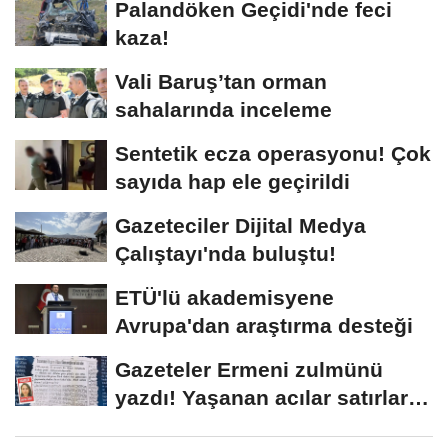
Palandöken Geçidi'nde feci
kaza!
Vali Baruş’tan orman
sahalarında inceleme
Sentetik ecza operasyonu! Çok
sayıda hap ele geçirildi
Gazeteciler Dijital Medya
Çalıştayı'nda buluştu!
ETÜ'lü akademisyene
Avrupa'dan araştırma desteği
Gazeteler Ermeni zulmünü
yazdı! Yaşanan acılar satırlara
böyle...