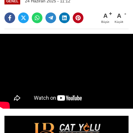
24 Haziran 2025 - 11:12
GENEL
A
A
Büyüt
Küçült