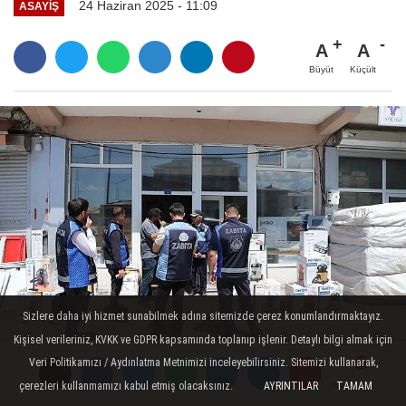
24 Haziran 2025 - 11:09
ASAYİŞ
A
A
Büyüt
Küçült
Sizlere daha iyi hizmet sunabilmek adına sitemizde çerez konumlandırmaktayız.
Kişisel verileriniz, KVKK ve GDPR kapsamında toplanıp işlenir. Detaylı bilgi almak için
Veri Politikamızı / Aydınlatma Metnimizi inceleyebilirsiniz. Sitemizi kullanarak,
çerezleri kullanmamızı kabul etmiş olacaksınız.
AYRINTILAR
TAMAM
Yorumlar
Yorumlar
Yorumlar