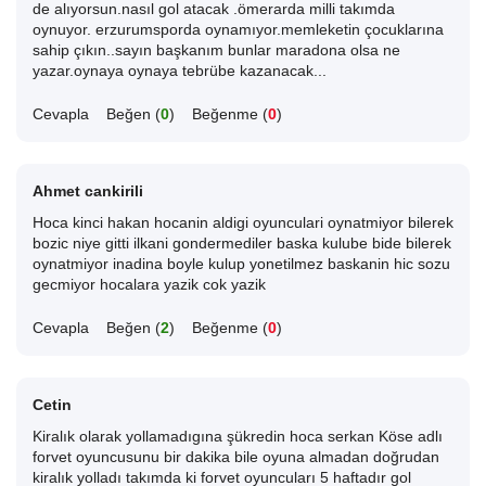
de alıyorsun.nasıl gol atacak .ömerarda milli takımda
oynuyor. erzurumsporda oynamıyor.memleketin çocuklarına
sahip çıkın..sayın başkanım bunlar maradona olsa ne
yazar.oynaya oynaya tebrübe kazanacak...
Cevapla
Beğen (
0
)
Beğenme (
0
)
Ahmet cankirili
Hoca kinci hakan hocanin aldigi oyunculari oynatmiyor bilerek
bozic niye gitti ilkani gondermediler baska kulube bide bilerek
oynatmiyor inadina boyle kulup yonetilmez baskanin hic sozu
gecmiyor hocalara yazik cok yazik
Cevapla
Beğen (
2
)
Beğenme (
0
)
Cetin
Kiralık olarak yollamadıgına şükredin hoca serkan Köse adlı
forvet oyuncusunu bir dakika bile oyuna almadan doğrudan
kiralık yolladı takımda ki forvet oyuncuları 5 haftadır gol