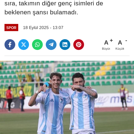
sıra, takımın diğer genç isimleri de
beklenen şansı bulamadı.
18 Eylül 2025 - 13:07
SPOR
A
A
Büyüt
Küçült