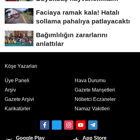
"dijital...
Faciaya ramak kala! Hatalı
sollama pahalıya patlayacaktı
Bağımlılığın zararlarını
anlattılar
Köşe Yazarları
Üye Paneli
Hava Durumu
Arşiv
Gazete Manşetleri
Gazete Arşivi
Nöbetci Eczaneler
Karikatürler
Namaz Vakitleri
Google Play
App Store