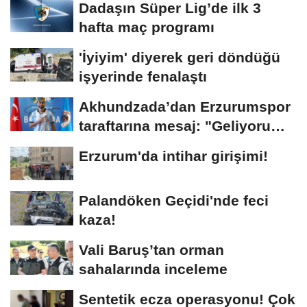
Dadaşın Süper Lig’de ilk 3
hafta maç programı
'İyiyim' diyerek geri döndüğü
işyerinde fenalaştı
Akhundzada’dan Erzurumspor
taraftarına mesaj: "Geliyorum
Dadaşlar!"...
Erzurum'da intihar girişimi!
Palandöken Geçidi'nde feci
kaza!
Vali Baruş’tan orman
sahalarında inceleme
Sentetik ecza operasyonu! Çok