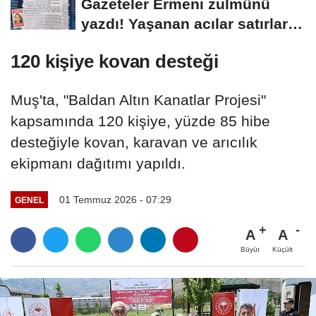
Gazeteler Ermeni zulmünü
yazdı! Yaşanan acılar satırlara
böyle...
120 kişiye kovan desteği
Muş'ta, "Baldan Altın Kanatlar Projesi"
kapsamında 120 kişiye, yüzde 85 hibe
desteğiyle kovan, karavan ve arıcılık
ekipmanı dağıtımı yapıldı.
01 Temmuz 2026 - 07:29
GENEL
A
A
Büyüt
Küçült