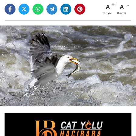
A
A
Büyüt
Küçült