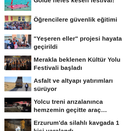
Gölde nefes kesen festival!
Öğrencilere güvenlik eğitimi
"Yeşeren eller" projesi hayata
geçirildi
Merakla beklenen Kültür Yolu
Festivali başladı
Asfalt ve altyapı yatırımları
sürüyor
Yolcu treni arızalanınca
hemzemin geçitte araç
kuyruğu oluştu
Erzurum'da silahlı kavgada 1
kişi yaralandı