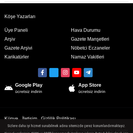
Köşe Yazarları
Üye Paneli
Hava Durumu
Arşiv
Gazete Manşetleri
Gazete Arşivi
Nöbetci Eczaneler
Karikatürler
Namaz Vakitleri
Google Play
App Store
ücretsiz indirin
ücretsiz indirin
Künye
İletişim
Gizlilik Politikası
Sizlere daha iyi hizmet sunabilmek adına sitemizde çerez konumlandırmaktayız.
Sitemizde bulunan yazı , video, fotoğraf ve haberlerin her hakkı saklıdır.