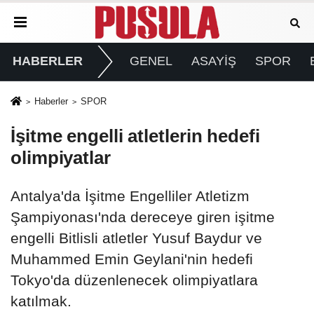
HABERLER
GENEL
ASAYİŞ
SPOR
Haberler
SPOR
İşitme engelli atletlerin hedefi
olimpiyatlar
Antalya'da İşitme Engelliler Atletizm
Şampiyonası'nda dereceye giren işitme
engelli Bitlisli atletler Yusuf Baydur ve
Muhammed Emin Geylani'nin hedefi
Tokyo'da düzenlenecek olimpiyatlara
katılmak.