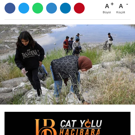
A
A
Büyüt
Küçült