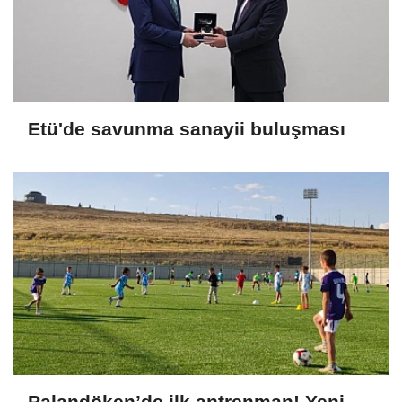
Etü'de savunma sanayii buluşması
Palandöken’de ilk antrenman! Yeni