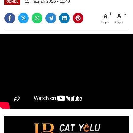
11 Haziran 2026 - 11:40
GENEL
A
A
Büyüt
Küçült