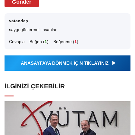
Gönder
vatandaş
saygı göstermeli insanlar
Cevapla
Beğen (
1
)
Beğenme (
1
)
ANASAYFAYA DÖNMEK İÇİN TIKLAYINIZ
İLGINIZI ÇEKEBILIR