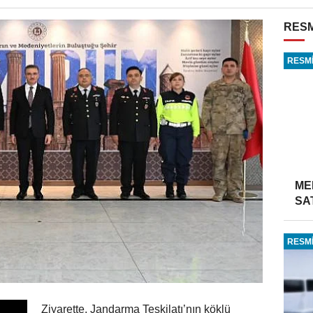
RESM
RESMİ
ME
SA
RESMİ
Ziyarette, Jandarma Teşkilatı’nın köklü