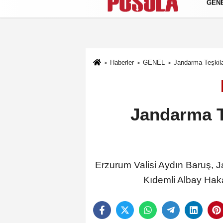
GEN
Künye
İletişim
Gizlilik Politikası
Haberler
GENEL
Jandarma Teşkila
Jandarma Te
Erzurum Valisi Aydın Baruş, J
Kıdemli Albay Hak