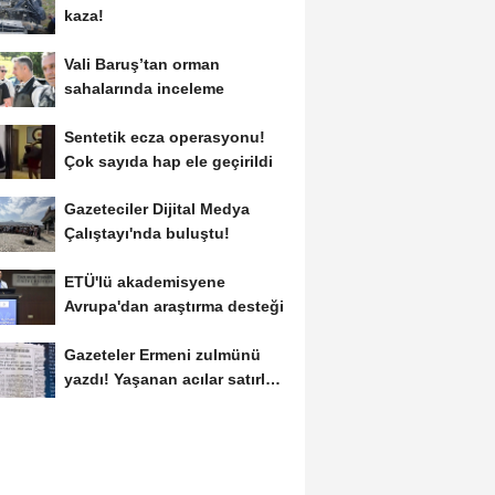
kaza!
Vali Baruş’tan orman
sahalarında inceleme
Sentetik ecza operasyonu!
Çok sayıda hap ele geçirildi
Gazeteciler Dijital Medya
Çalıştayı'nda buluştu!
ETÜ'lü akademisyene
Avrupa'dan araştırma desteği
Gazeteler Ermeni zulmünü
yazdı! Yaşanan acılar satırlara
böyle...