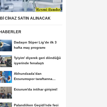
BBİ CİHAZ SATIN ALINACAK
 HABERLER
Dadaşın Süper Lig’de ilk 3
hafta maç programı
'İyiyim' diyerek geri döndüğü
işyerinde fenalaştı
Akhundzada’dan
Erzurumspor taraftarına
mesaj: "Geliyorum
Erzurum'da intihar girişimi!
Dadaşlar!"...
Palandöken Geçidi'nde feci