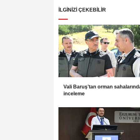
İLGINIZI ÇEKEBILIR
Vali Baruş’tan orman sahalarınd
inceleme