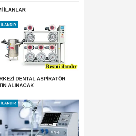
İ İLANLAR
 İLANDIR
RKEZİ DENTAL ASPİRATÖR
TIN ALINACAK
 İLANDIR