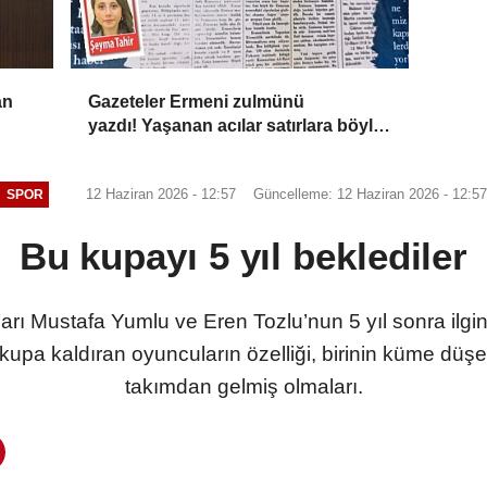
an
Gazeteler Ermeni zulmünü
yazdı! Yaşanan acılar satırlara böyle
yansıdı
12 Haziran 2026 - 12:57
Güncelleme: 12 Haziran 2026 - 12:5
SPOR
Bu kupayı 5 yıl beklediler
ı Mustafa Yumlu ve Eren Tozlu’nun 5 yıl sonra ilginç bi
upa kaldıran oyuncuların özelliği, birinin küme düşen
takımdan gelmiş olmaları.