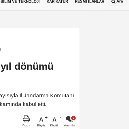
Ara
BİLİM VE TEKNOLOJİ
KARİKATÜR
RESMİ İLANLAR
9
ş yıl dönümü
layısıyla İl Jandarma Komutanı
amında kabul etti.
A
A
Büyüt
Küçült
Yazdır
Yorumlar