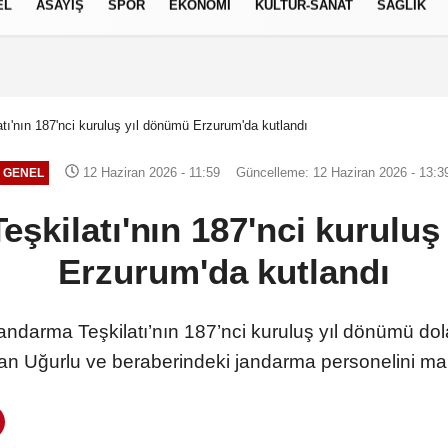
EL
ASAYİŞ
SPOR
EKONOMİ
KÜLTÜR-SANAT
SAĞLIK
8 AĞUSTOS 2026, CUMARTESI
tı'nın 187'nci kuruluş yıl dönümü Erzurum'da kutlandı
12 Haziran 2026 - 11:59
Güncelleme: 12 Haziran 2026 - 13:3
GENEL
şkilatı'nın 187'nci kurulu
Erzurum'da kutlandı
andarma Teşkilatı’nın 187’nci kuruluş yıl dönümü do
an Uğurlu ve beraberindeki jandarma personelini mak