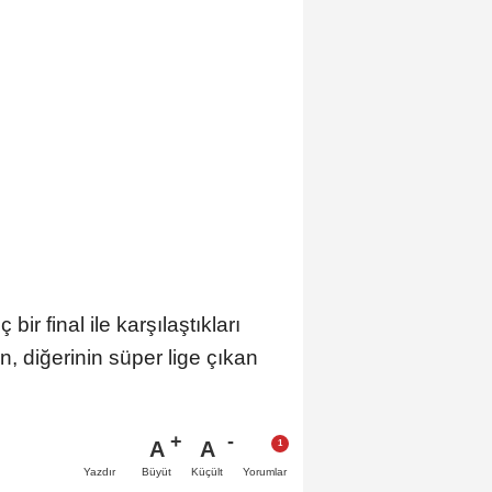
7
r final ile karşılaştıkları
, diğerinin süper lige çıkan
A
A
Büyüt
Küçült
Yazdır
Yorumlar