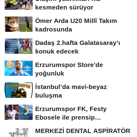
kesmeden sürüyor
Ömer Arda U20 Millî Takım
kadrosunda
Dadaş 2.hafta Galatasaray’ı
konuk edecek
Erzurumspor Store'de
yoğunluk
İstanbul’da mavi-beyaz
buluşma
Erzurumspor FK, Festy
Ebosele ile prensip
anlaşmasına vardı
MERKEZİ DENTAL ASPİRATÖR