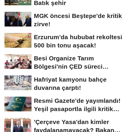
Batık şehir
MGK öncesi Beştepe'de kritik
zirve!
Erzurum'da hububat rekoltesi
500 bin tonu aşacak!
Besi Organize Tarım
Bölgesi'nin ÇED süreci
masada
Hafriyat kamyonu bahçe
duvarına çarptı!
Resmi Gazete'de yayımlandı!
Yeşil pasaportla ilgili kritik
karar
'Çerçeve Yasa'dan kimler
faydalanamayacak? Bakan