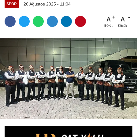
26 Ağustos 2025 - 11:04
SPOR
A
A
Büyüt
Küçült