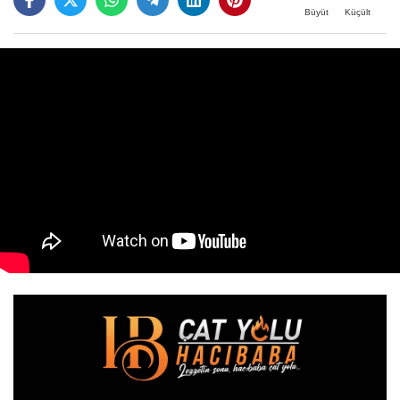
Büyüt
Küçült