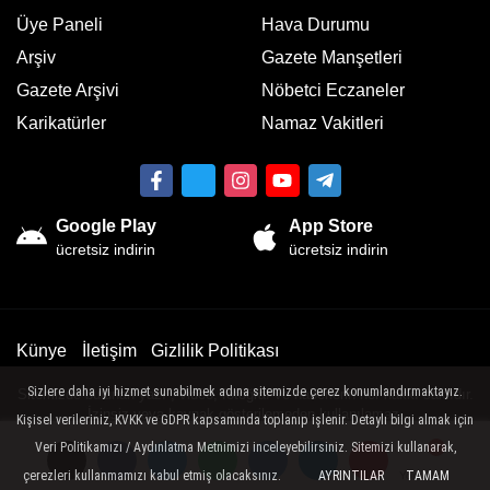
Üye Paneli
Hava Durumu
Arşiv
Gazete Manşetleri
Gazete Arşivi
Nöbetci Eczaneler
Karikatürler
Namaz Vakitleri
Google Play
App Store
ücretsiz indirin
ücretsiz indirin
Künye
İletişim
Gizlilik Politikası
Sizlere daha iyi hizmet sunabilmek adına sitemizde çerez konumlandırmaktayız.
Sitemizde bulunan yazı , video, fotoğraf ve haberlerin her hakkı saklıdır.
İzinsiz veya kaynak gösterilemeden kullanılamaz.
Kişisel verileriniz, KVKK ve GDPR kapsamında toplanıp işlenir. Detaylı bilgi almak için
Veri Politikamızı / Aydınlatma Metnimizi inceleyebilirsiniz. Sitemizi kullanarak,
çerezleri kullanmamızı kabul etmiş olacaksınız.
AYRINTILAR
TAMAM
Yorumlar
Yorumlar