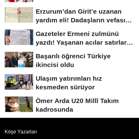
Erzurum’dan Girit’e uzanan
yardım eli! Dadaşların vefası
arşivlerden...
Gazeteler Ermeni zulmünü
yazdı! Yaşanan acılar satırlara
böyle...
Başarılı öğrenci Türkiye
ikincisi oldu
Ulaşım yatırımları hız
kesmeden sürüyor
Ömer Arda U20 Millî Takım
kadrosunda
Köşe Yazarları