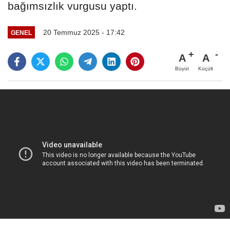
bağımsızlık vurgusu yaptı.
20 Temmuz 2025 - 17:42
GENEL
A
A
Büyüt
Küçült