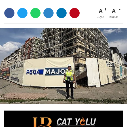
A
A
Büyüt
Küçült