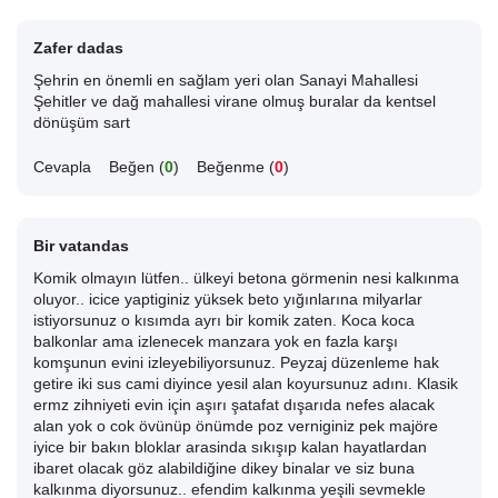
Zafer dadas
Şehrin en önemli en sağlam yeri olan Sanayi Mahallesi
Şehitler ve dağ mahallesi virane olmuş buralar da kentsel
dönüşüm sart
Cevapla
Beğen (
0
)
Beğenme (
0
)
Bir vatandas
Komik olmayın lütfen.. ülkeyi betona görmenin nesi kalkınma
oluyor.. icice yaptiginiz yüksek beto yığınlarına milyarlar
istiyorsunuz o kısımda ayrı bir komik zaten. Koca koca
balkonlar ama izlenecek manzara yok en fazla karşı
komşunun evini izleyebiliyorsunuz. Peyzaj düzenleme hak
getire iki sus cami diyince yesil alan koyursunuz adını. Klasik
ermz zihniyeti evin için aşırı şatafat dışarıda nefes alacak
alan yok o cok övünüp önümde poz verniginiz pek majöre
iyice bir bakın bloklar arasinda sıkışıp kalan hayatlardan
ibaret olacak göz alabildiğine dikey binalar ve siz buna
kalkınma diyorsunuz.. efendim kalkınma yeşili sevmekle