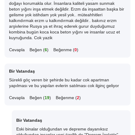
doğayı korumakla olur. İnsanlara kaliteli yasam sunmak
beton yığını inşa etmek değildir. Erzm da inşaattan başka bir
gelisme yok istihdam yok yesil yok.. müteahhitleri
kalkındırmak erzm u kalkındırmak değildir.. bakınız erzm
arşivlerine Rusya ya et ihraç ederek gurur duyduğumuz
kombina bugün koca koca beton yığını ve insanlar ucuz et
kuyruğunda. Cok yazik
Cevapla
Beğen (
6
)
Beğenme (
0
)
Bir Vatandaş
Sürekli göç veren bir şehirde bu kadar cok apartman
yapılması ve bu yapılan evlerin satılması cok ilginç geliyor
Cevapla
Beğen (
19
)
Beğenme (
2
)
Bir Vatandaş
Eski binalar olduğundan ve depreme dayanıksız
olduğundan insanlar yeni özellik de "Deprem İzolatör"