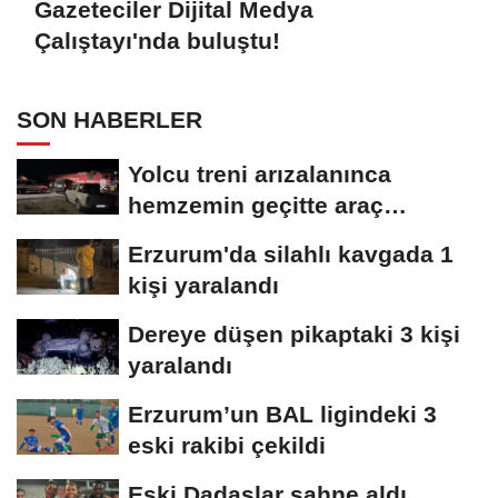
Gazeteciler Dijital Medya
Çalıştayı'nda buluştu!
SON HABERLER
Yolcu treni arızalanınca
hemzemin geçitte araç
kuyruğu oluştu
Erzurum'da silahlı kavgada 1
kişi yaralandı
Dereye düşen pikaptaki 3 kişi
yaralandı
Erzurum’un BAL ligindeki 3
eski rakibi çekildi
Eski Dadaşlar sahne aldı