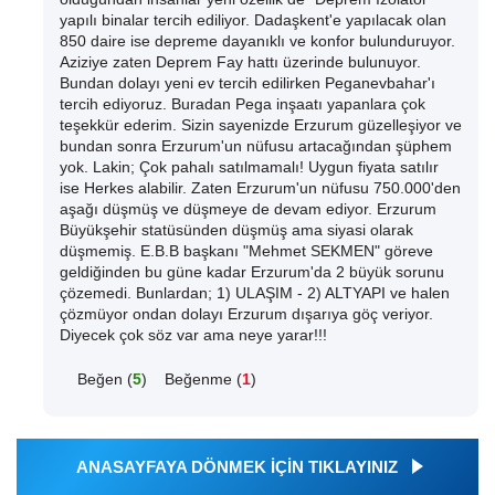
yapılı binalar tercih ediliyor. Dadaşkent'e yapılacak olan
850 daire ise depreme dayanıklı ve konfor bulunduruyor.
Aziziye zaten Deprem Fay hattı üzerinde bulunuyor.
Bundan dolayı yeni ev tercih edilirken Peganevbahar'ı
tercih ediyoruz. Buradan Pega inşaatı yapanlara çok
teşekkür ederim. Sizin sayenizde Erzurum güzelleşiyor ve
bundan sonra Erzurum'un nüfusu artacağından şüphem
yok. Lakin; Çok pahalı satılmamalı! Uygun fiyata satılır
ise Herkes alabilir. Zaten Erzurum'un nüfusu 750.000'den
aşağı düşmüş ve düşmeye de devam ediyor. Erzurum
Büyükşehir statüsünden düşmüş ama siyasi olarak
düşmemiş. E.B.B başkanı "Mehmet SEKMEN" göreve
geldiğinden bu güne kadar Erzurum'da 2 büyük sorunu
çözemedi. Bunlardan; 1) ULAŞIM - 2) ALTYAPI ve halen
çözmüyor ondan dolayı Erzurum dışarıya göç veriyor.
Diyecek çok söz var ama neye yarar!!!
Beğen (
5
)
Beğenme (
1
)
ANASAYFAYA DÖNMEK İÇİN TIKLAYINIZ