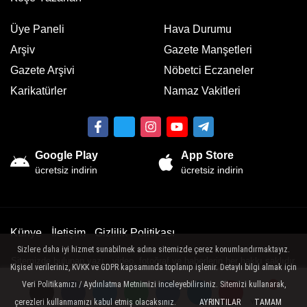
Üye Paneli
Hava Durumu
Arşiv
Gazete Manşetleri
Gazete Arşivi
Nöbetci Eczaneler
Karikatürler
Namaz Vakitleri
Google Play
App Store
ücretsiz indirin
ücretsiz indirin
Künye
İletişim
Gizlilik Politikası
Sizlere daha iyi hizmet sunabilmek adına sitemizde çerez konumlandırmaktayız.
Sitemizde bulunan yazı , video, fotoğraf ve haberlerin her hakkı saklıdır.
Kişisel verileriniz, KVKK ve GDPR kapsamında toplanıp işlenir. Detaylı bilgi almak için
İzinsiz veya kaynak gösterilemeden kullanılamaz.
Veri Politikamızı / Aydınlatma Metnimizi inceleyebilirsiniz. Sitemizi kullanarak,
çerezleri kullanmamızı kabul etmiş olacaksınız.
AYRINTILAR
TAMAM
Yorumlar
Yorumlar