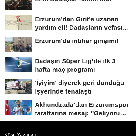
Erzurum'dan Girit'e uzanan
yardım eli! Dadaşların vefası
arşivlerden...
Erzurum'da intihar girişimi!
Dadaşın Süper Lig’de ilk 3
hafta maç programı
'İyiyim' diyerek geri döndüğü
işyerinde fenalaştı
Akhundzada’dan Erzurumspor
taraftarına mesaj: "Geliyorum
Dadaşlar!"...
Köşe Yazarları