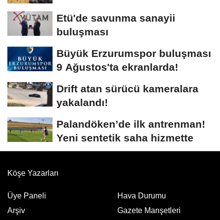
Etü'de savunma sanayii
buluşması
Büyük Erzurumspor buluşması
9 Ağustos'ta ekranlarda!
Drift atan sürücü kameralara
yakalandı!
Palandöken’de ilk antrenman!
Yeni sentetik saha hizmette
Köşe Yazarları
Üye Paneli
Hava Durumu
Arşiv
Gazete Manşetleri