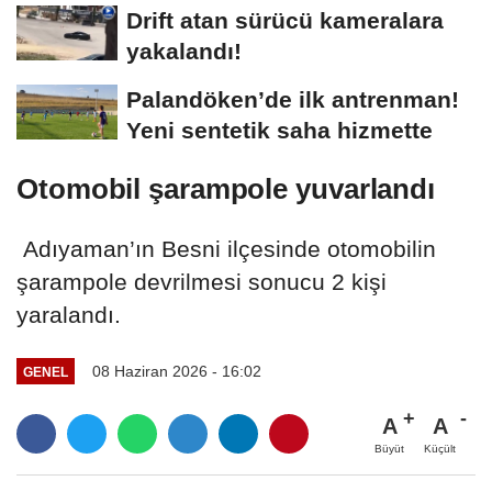
Drift atan sürücü kameralara
yakalandı!
Palandöken’de ilk antrenman!
Yeni sentetik saha hizmette
Otomobil şarampole yuvarlandı
Adıyaman’ın Besni ilçesinde otomobilin
şarampole devrilmesi sonucu 2 kişi
yaralandı.
08 Haziran 2026 - 16:02
GENEL
A
A
Büyüt
Küçült