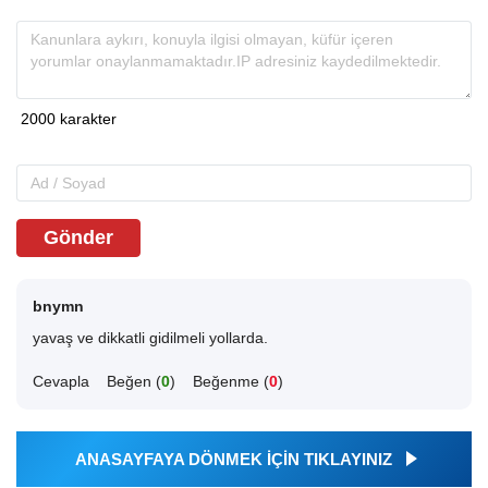
Gönder
bnymn
yavaş ve dikkatli gidilmeli yollarda.
Cevapla
Beğen (
0
)
Beğenme (
0
)
ANASAYFAYA DÖNMEK İÇİN TIKLAYINIZ