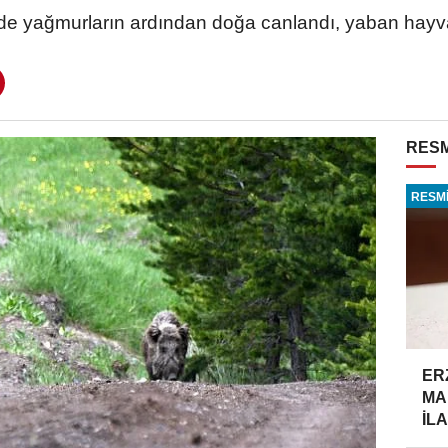
nde yağmurların ardından doğa canlandı, yaban hayv
RESM
RESMİ
ER
MA
İLA