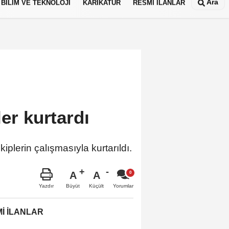
Ara
BİLİM VE TEKNOLOJİ
KARİKATÜR
RESMİ İLANLAR
ler kurtardı
plerin çalışmasıyla kurtarıldı.
A
A
Büyüt
Küçült
Yazdır
Yorumlar
İ İLANLAR