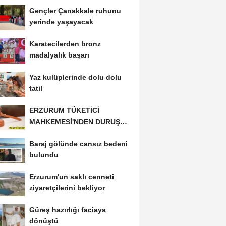
Gençler Çanakkale ruhunu
yerinde yaşayacak
Karatecilerden bronz
madalyalık başarı
Yaz kulüplerinde dolu dolu
tatil
ERZURUM TÜKETİCİ
MAHKEMESİ'NDEN DURUŞMA
İLANI
Baraj gölünde cansız bedeni
bulundu
Erzurum'un saklı cenneti
ziyaretçilerini bekliyor
Güreş hazırlığı faciaya
dönüştü