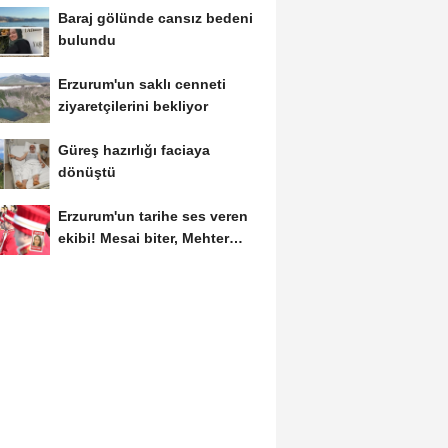
Baraj gölünde cansız bedeni
bulundu
Erzurum'un saklı cenneti
ziyaretçilerini bekliyor
Güreş hazırlığı faciaya
dönüştü
Erzurum'un tarihe ses veren
ekibi! Mesai biter, Mehter
başlar