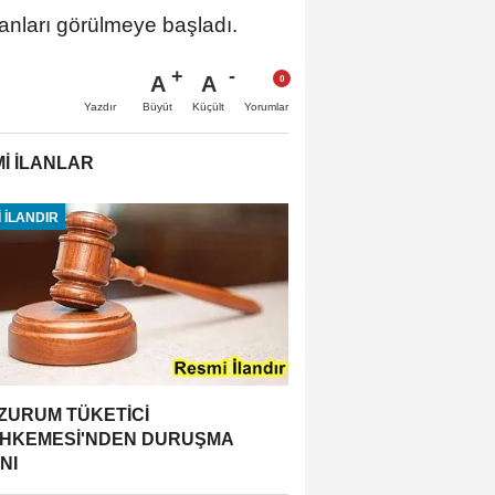
anları görülmeye başladı.
A
A
Büyüt
Küçült
Yazdır
Yorumlar
İ İLANLAR
 İLANDIR
ZURUM TÜKETİCİ
HKEMESİ'NDEN DURUŞMA
NI