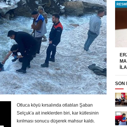
RESMİ
ER
MA
İLA
SON
Otluca köyü kırsalında otlatılan Şaban
Selçuk'a ait ineklerden biri, kar kütlesinin
kırılması sonucu düşerek mahsur kaldı.