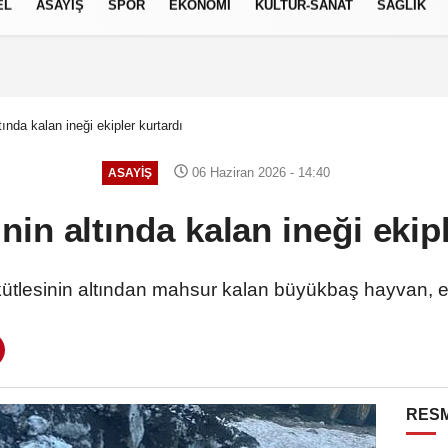
EL
ASAYİŞ
SPOR
EKONOMİ
KÜLTÜR-SANAT
SAĞLIK
6 AĞUSTOS 2026, PERŞEMBE
tında kalan ineği ekipler kurtardı
06 Haziran 2026 - 14:40
ASAYİŞ
nin altında kalan ineği ekip
ütlesinin altından mahsur kalan büyükbaş hayvan, eki
RESM