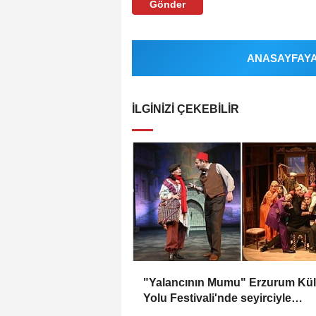
Gönder
ANASAYFAYA 
İLGINIZI ÇEKEBILIR
"Yalancının Mumu" Erzurum Kül
Yolu Festivali'nde seyirciyle
buluşacak