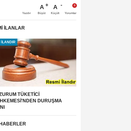
A
A
Büyüt
Küçült
Yazdır
Yorumlar
İ İLANLAR
 İLANDIR
ZURUM TÜKETİCİ
HKEMESİ'NDEN DURUŞMA
NI
 HABERLER