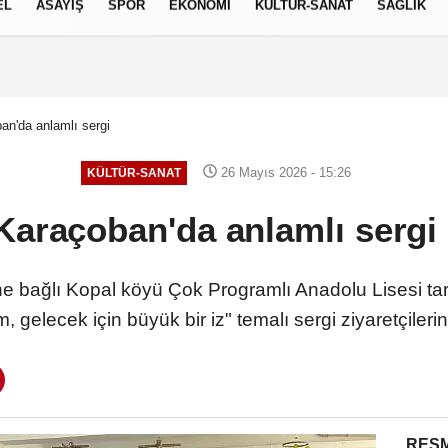
EL
ASAYİŞ
SPOR
EKONOMİ
KÜLTÜR-SANAT
SAĞLIK
6 AĞUSTOS 2026, PERŞEMBE
an'da anlamlı sergi
26 Mayıs 2026 - 15:26
KÜLTÜR-SANAT
Karaçoban'da anlamlı serg
e bağlı Kopal köyü Çok Programlı Anadolu Lisesi tar
ım, gelecek için büyük bir iz" temalı sergi ziyaretçileri
RESM