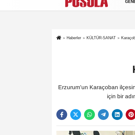
GEN
Künye
İletişim
Gizlilik Politikası
Haberler
KÜLTÜR-SANAT
Karaçob
Erzurum'un Karaçoban ilçesin
için bir ad