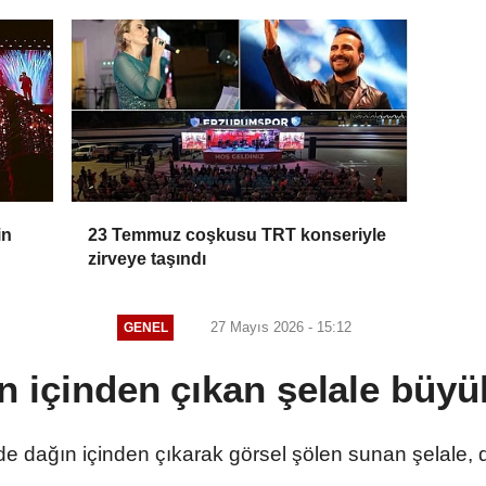
in
23 Temmuz coşkusu TRT konseriyle
zirveye taşındı
27 Mayıs 2026 - 15:12
GENEL
n içinden çıkan şelale büyü
sinde dağın içinden çıkarak görsel şölen sunan şelale,