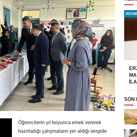
RESMİ
ER
MA
İLA
SON
Öğrencilerin yıl boyunca emek vererek
hazırladığı çalışmaların yer aldığı sergide