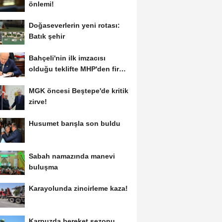
önlemi!
Doğaseverlerin yeni rotası:
Batık şehir
Bahçeli'nin ilk imzacısı
olduğu teklifte MHP'den fire
var!
MGK öncesi Beştepe'de kritik
zirve!
Husumet barışla son buldu
Sabah namazında manevi
buluşma
Karayolunda zincirleme kaza!
Karpuzda bereket sezonu