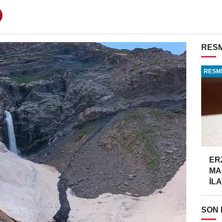
RESM
RESMİ
ER
MA
İLA
SON