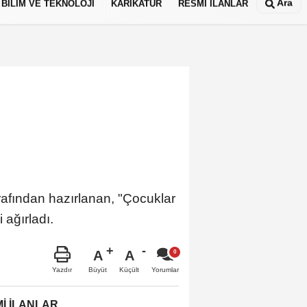
Ara
BİLİM VE TEKNOLOJİ
KARİKATÜR
RESMİ İLANLAR
i
afından hazırlanan, "Çocuklar
ni ağırladı.
A
A
Büyüt
Küçült
Yazdır
Yorumlar
İ İLANLAR