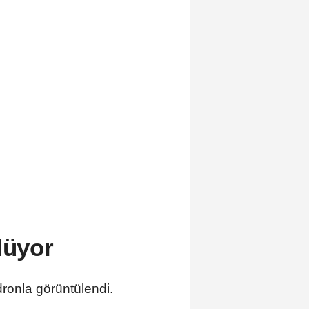
lüyor
 dronla görüntülendi.