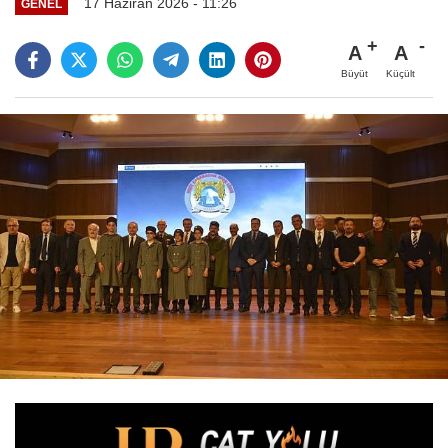
17 Haziran 2026 - 11:26
GENEL
A
A
Büyüt
Küçült