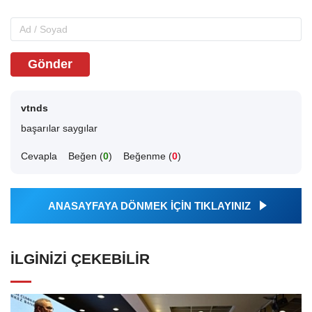
Gönder
vtnds
başarılar saygılar
Cevapla
Beğen (
0
)
Beğenme (
0
)
ANASAYFAYA DÖNMEK İÇİN TIKLAYINIZ
İLGINIZI ÇEKEBILIR