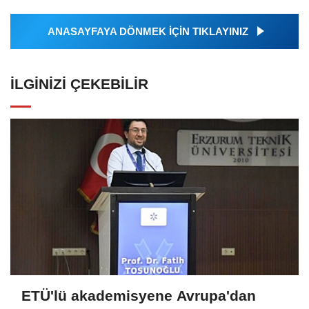
ANASAYFAYA DÖNMEK İÇİN TIKLAYINIZ
İLGINIZI ÇEKEBILIR
ETÜ'lü akademisyene Avrupa'dan