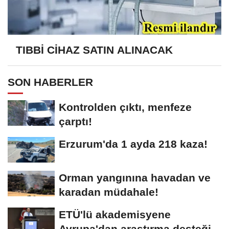
TIBBİ CİHAZ SATIN ALINACAK
SON HABERLER
Kontrolden çıktı, menfeze
çarptı!
Erzurum'da 1 ayda 218 kaza!
Orman yangınına havadan ve
karadan müdahale!
ETÜ'lü akademisyene
Avrupa'dan araştırma desteği