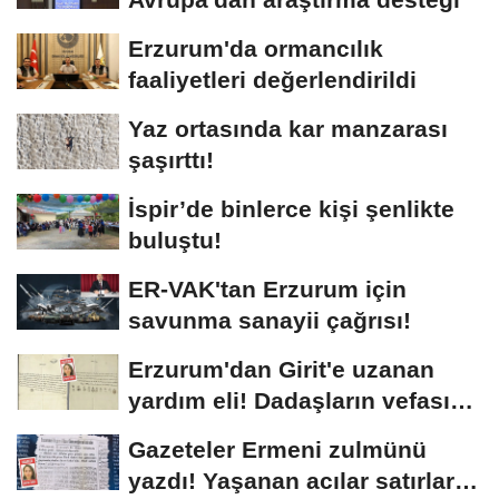
Erzurum'da ormancılık
faaliyetleri değerlendirildi
Yaz ortasında kar manzarası
şaşırttı!
İspir’de binlerce kişi şenlikte
buluştu!
ER-VAK'tan Erzurum için
savunma sanayii çağrısı!
Erzurum'dan Girit'e uzanan
yardım eli! Dadaşların vefası
arşivlerden...
Gazeteler Ermeni zulmünü
yazdı! Yaşanan acılar satırlara