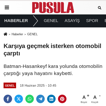
HABERLER
GENEL
ASAYİŞ
SPOR
Haberler
GENEL
Karşıya geçmek isterken otomobil
çarptı
Batman-Hasankeyf kara yolunda otomobilin
çarptığı yaya hayatını kaybetti.
18 Haziran 2025 - 10:45
GENEL
A
A
Büyüt
Küçült