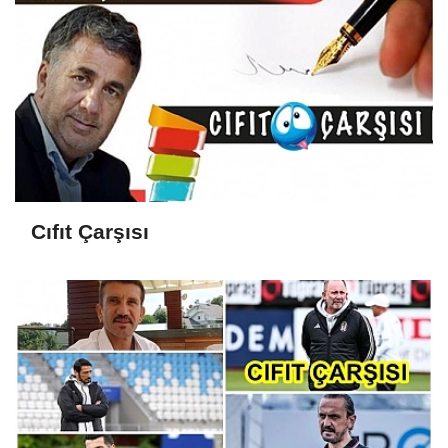
Cıfıt Çarşısı