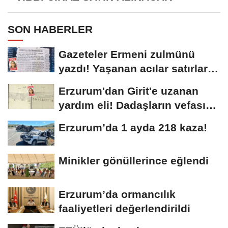
SON HABERLER
Gazeteler Ermeni zulmünü
yazdı! Yaşanan acılar satırlara
böyle...
Erzurum'dan Girit'e uzanan
yardım eli! Dadaşların vefası
arşivlerden...
Erzurum’da 1 ayda 218 kaza!
Minikler gönüllerince eğlendi
Erzurum’da ormancılık
faaliyetleri değerlendirildi