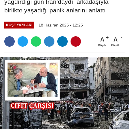
yağdırdığı gün İran’daydı, arkadaşıyla
birlikte yaşadığı panik anlarını anlattı
18 Haziran 2025 - 12:25
KÖŞE YAZILARI
A
A
Büyüt
Küçült