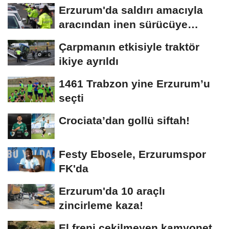
Erzurum'da saldırı amacıyla
aracından inen sürücüye
bedeli ağır...
Çarpmanın etkisiyle traktör
ikiye ayrıldı
1461 Trabzon yine Erzurum’u
seçti
Crociata’dan gollü siftah!
Festy Ebosele, Erzurumspor
FK'da
Erzurum'da 10 araçlı
zincirleme kaza!
El freni çekilmeyen kamyonet