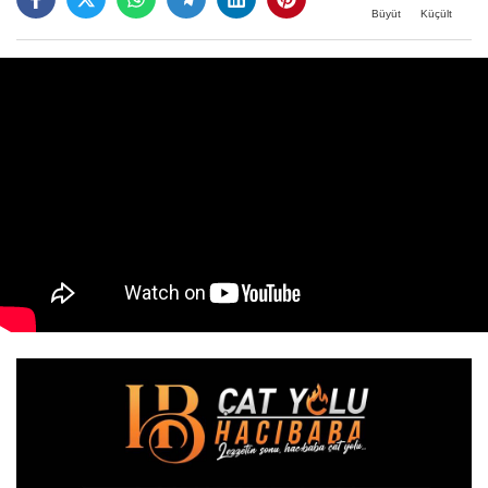
Büyüt
Küçült