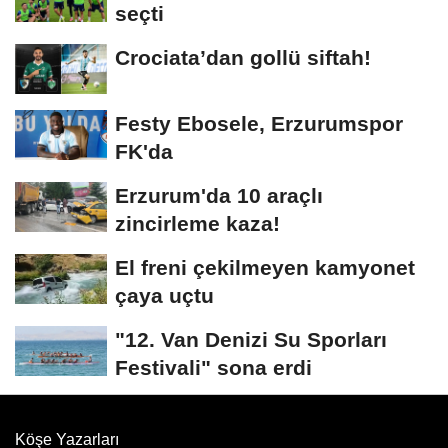
seçti
Crociata’dan gollü siftah!
Festy Ebosele, Erzurumspor
FK'da
Erzurum'da 10 araçlı
zincirleme kaza!
El freni çekilmeyen kamyonet
çaya uçtu
"12. Van Denizi Su Sporları
Festivali" sona erdi
Köşe Yazarları