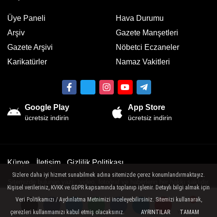
Üye Paneli
Hava Durumu
Arşiv
Gazete Manşetleri
Gazete Arşivi
Nöbetci Eczaneler
Karikatürler
Namaz Vakitleri
Google Play
App Store
ücretsiz indirin
ücretsiz indirin
Künye
İletişim
Gizlilik Politikası
Sizlere daha iyi hizmet sunabilmek adına sitemizde çerez konumlandırmaktayız.
Sitemizde bulunan yazı , video, fotoğraf ve haberlerin her hakkı saklıdır.
Kişisel verileriniz, KVKK ve GDPR kapsamında toplanıp işlenir. Detaylı bilgi almak için
İzinsiz veya kaynak gösterilemeden kullanılamaz.
Veri Politikamızı / Aydınlatma Metnimizi inceleyebilirsiniz. Sitemizi kullanarak,
çerezleri kullanmamızı kabul etmiş olacaksınız.
AYRINTILAR
TAMAM
Yorumlar
Yorumlar